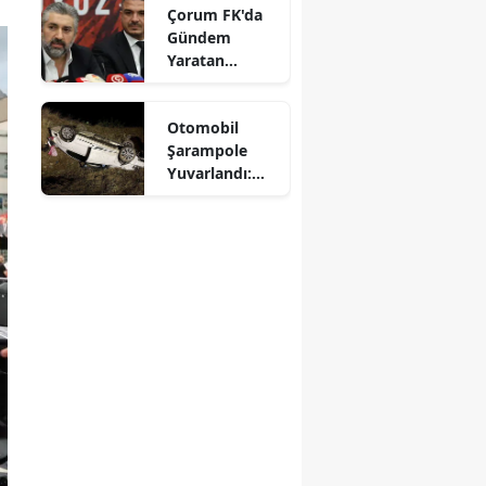
Çorum FK'da
Mersin
Gündem
Yaratan
İstanbul
Açıklamalar
İzmir
Otomobil
Şarampole
Kars
Yuvarlandı:
Sürücü
Kastamonu
Yaralandı
Kayseri
Kırklareli
Kırşehir
Kocaeli
Konya
Kütahya