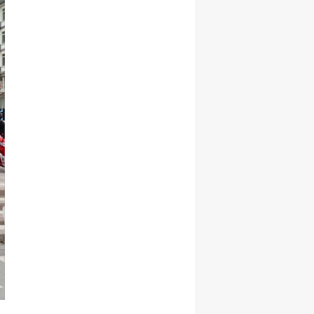
Yalova
Karabük
Kilis
Osmaniye
Düzce