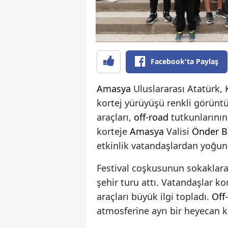
Facebook'ta Paylaş
Amasya
Uluslararası Atatürk,
kortej yürüyüşü renkli görüntü
araçları,
off-road
tutkunlarının 
korteje
Amasya
Valisi
Önder B
etkinlik vatandaşlardan yoğun 
Festival coşkusunun sokaklara 
şehir turu attı. Vatandaşlar ko
araçları büyük ilgi topladı.
Off
atmosferine ayrı bir heyecan ka