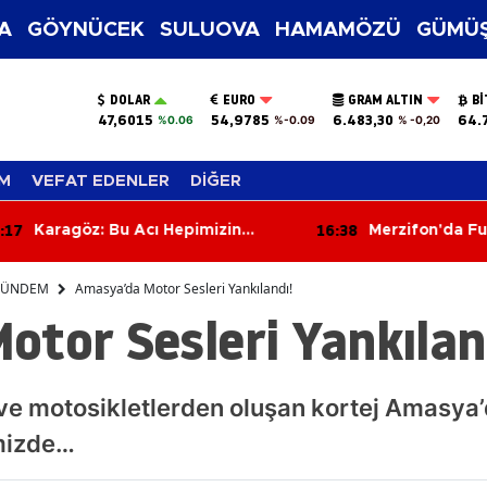
A
GÖYNÜCEK
SULUOVA
HAMAMÖZÜ
GÜMÜŞ
DOLAR
EURO
GRAM ALTIN
BI
47,6015
54,9785
6.483,30
64.
%0.06
%-0.09
% -0,20
M
VEFAT EDENLER
DİĞER
17
16:38
Karagöz: Bu Acı Hepimizin
Merzifon'da Fu
Sorumluluğu
Başladı? Şehrin 
Şaşırtıyor
ÜNDEM
Amasya’da Motor Sesleri Yankılandı!
tor Sesleri Yankılan
ve motosikletlerden oluşan kortej Amasya’
imizde…