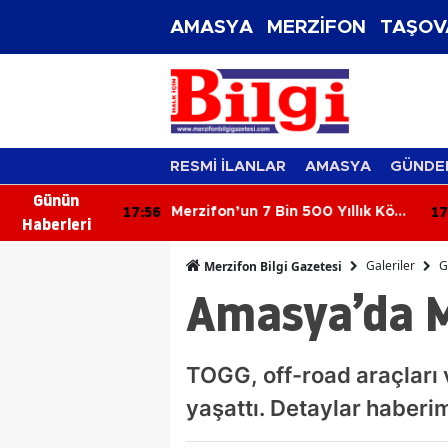
AMASYA
MERZİFON
TAŞOV
RESMİ İLANLAR
AMASYA
GÜNDE
Günün
17:56
17:
irvesinde
Merzifon’un 7 Bin 500 Yıllık Köyü
Haberleri
Ortaya Çıktı!
Galeriler
G
Merzifon Bilgi Gazetesi
Amasya’da Mo
TOGG, off-road araçları 
yaşattı. Detaylar haber