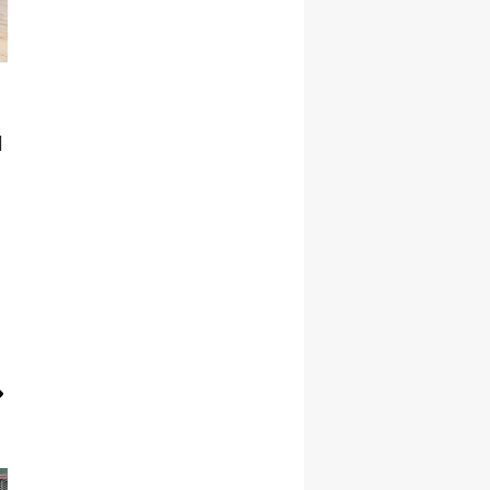
Yozgat
Zonguldak
Aksaray
l
Bayburt
Karaman
Kırıkkale
Batman
Şırnak
Bartın
Ardahan
Iğdır