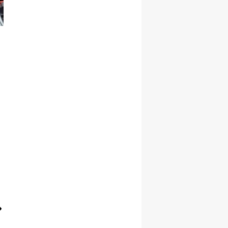
Malatya
Manisa
Kahramanmaraş
Mardin
Muğla
Muş
Nevşehir
Niğde
Ordu
Rize
Sakarya