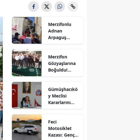
Bilecik
Bingöl
Merzifonlu
Adnan
Bitlis
Arpaguş
Çorum'da Feci
Bolu
Kazada
Merzifon
Hayatını
Burdur
Gözyaşlarına
Kaybetti
Boğuldu!
Bursa
Sercan
Nevcanoğlu
Çanakkale
Gümüşhacıkö
Son
y Meclisi
Yolculuğuna
Çankırı
Kararlarını
Uğurlandı
Aldı
Çorum
Feci
Denizli
Motosiklet
Kazası: Genç
Diyarbakır