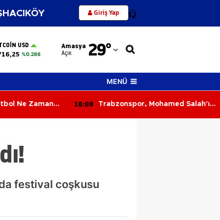
Giriş Yap
HACIKÖY
12
Adana
29
°
TCOIN USD
Amasya
Adıyaman
Açık
716,25
%0.286
Afyonkarahisar
MENÜ
Ağrı
16:08
tbol Ne Zaman
Trabzonspor, Mohamed Salah'ın
Amasya
Spor Tarihi
Tarihi Sözleşmesini Açıkladı! İşte
Dudak Uçuklatan Detaylar
Ankara
dı!
Antalya
Artvin
da festival coşkusu
Aydın
Balıkesir