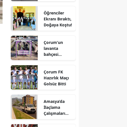
Sürücü
Edirne
Hayatını
Öğrenciler
Kaybetti
Elazığ
Ekranı Bıraktı,
Doğaya Koştu!
Erzincan
Erzurum
Çorum’un
lavanta
Eskişehir
bahçesi
vatandaşların
Gaziantep
gözdesi oldu
Çorum FK
Giresun
Hazırlık Maçı
Golsüz Bitti
Gümüşhane
Hakkari
Amasya’da
İlaçlama
Hatay
Çalışmaları
Aralıksız
Isparta
Sürüyor