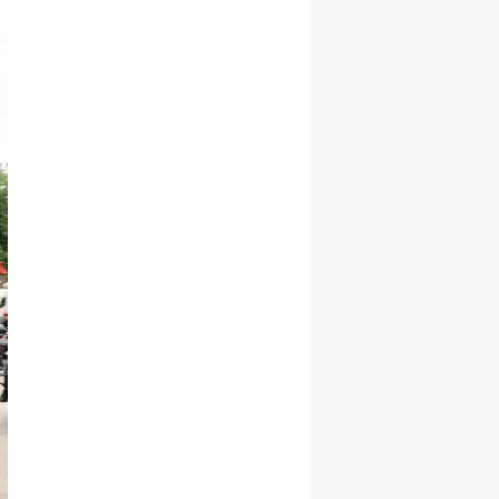
Samsun
Siirt
Sinop
Sivas
Tekirdağ
Tokat
Trabzon
Tunceli
Şanlıurfa
Uşak
Van