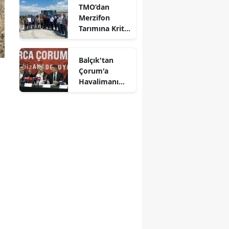
TMO’dan
Alındı
Mersin
Merzifon
Tarımına Kritik
İstanbul
Ziyaret!
İzmir
Balçık'tan
Çorum'a
Kars
Havalimanı
Müjdesi:
Kastamonu
"Çalışmalara
Başladık"
Kayseri
Kırklareli
Kırşehir
Kocaeli
Konya
Kütahya