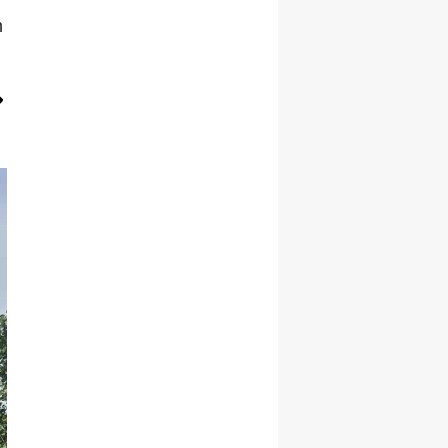
n
Yalova
Karabük
Kilis
Osmaniye
Düzce