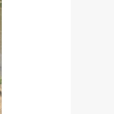
Samsun
Siirt
Sinop
Sivas
Tekirdağ
Tokat
Trabzon
Tunceli
Şanlıurfa
Uşak
Van