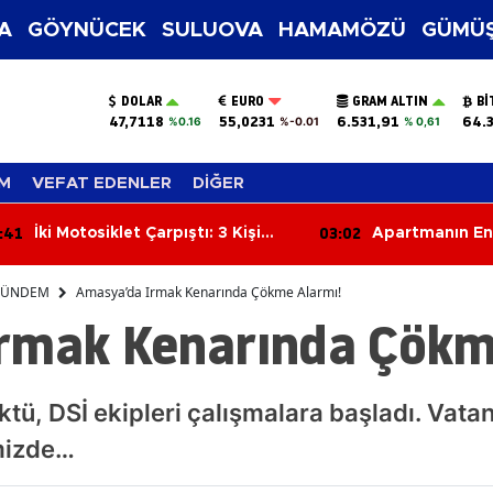
A
GÖYNÜCEK
SULUOVA
HAMAMÖZÜ
GÜMÜŞ
DOLAR
EURO
GRAM ALTIN
BI
47,7118
55,0231
6.531,91
64.
%0.16
%-0.01
% 0,61
M
VEFAT EDENLER
DİĞER
:02
02:23
Apartmanın Enerji Odasında
Trafikte Tehlik
Çıkan Yangın Çatıya Sıçradı
Kamerada: Kaza
ÜNDEM
Amasya’da Irmak Kenarında Çökme Alarmı!
rmak Kenarında Çökm
ktü, DSİ ekipleri çalışmalara başladı. Vata
imizde…