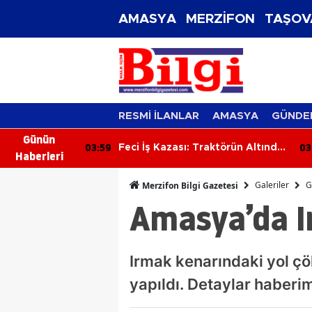
AMASYA
MERZİFON
TAŞOV
RESMİ İLANLAR
AMASYA
GÜNDE
Günün
03:41
03
ktörün Altında
İki Motosiklet Çarpıştı: 3 Kişi
Haberleri
 Hayatını
Yaralandı
Galeriler
G
Merzifon Bilgi Gazetesi
Amasya’da I
Irmak kenarındaki yol çö
yapıldı. Detaylar haber