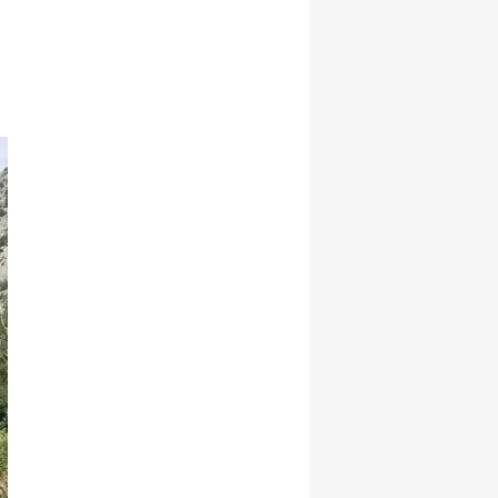
Malatya
Manisa
Kahramanmaraş
Mardin
Muğla
Muş
Nevşehir
Niğde
Ordu
Rize
Sakarya