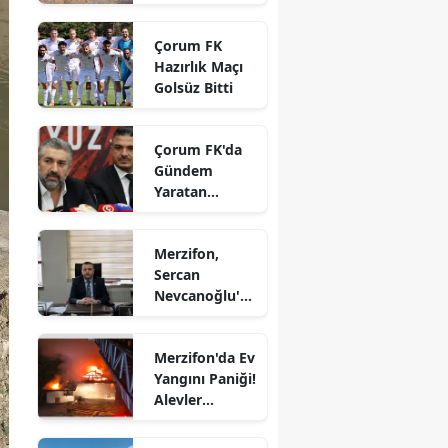
vatandaşların
Edirne
gözdesi oldu
Çorum FK
Elazığ
Hazırlık Maçı
Golsüz Bitti
Erzincan
Erzurum
Çorum FK'da
Gündem
Eskişehir
Yaratan
Açıklamalar
Gaziantep
Merzifon,
Giresun
Sercan
Nevcanoğlu'n
Gümüşhane
u Son
Yolculuğuna
Hakkari
Merzifon'da Ev
Uğurluyor
Yangını Paniği!
Hatay
Alevler
Büyümeden
Isparta
Kontrol Altına