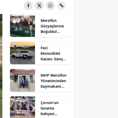
Bilecik
Bingöl
Merzifon
Gözyaşlarına
Bitlis
Boğuldu!
Sercan
Bolu
Nevcanoğlu
Feci
Son
Burdur
Motosiklet
Yolculuğuna
Kazası: Genç
Uğurlandı
Bursa
Sürücü
Hayatını
Çanakkale
MHP Merzifon
Kaybetti
Yönetiminden
Çankırı
Kaymakam
Ahmet
Çorum
Karaaslan'a
Çorum’un
Ziyaret
Denizli
lavanta
bahçesi
Diyarbakır