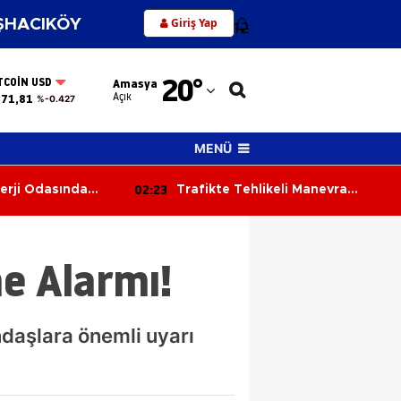
Giriş Yap
HACIKÖY
12
Adana
20
°
TCOIN USD
Amasya
Adıyaman
Açık
371,81
%-0.427
Afyonkarahisar
MENÜ
Ağrı
01:44
eli Manevra
Tır ile Tofaş Çarpıştı: Otomobil
Amasya
 Kıl Payı Önledi
Ters Döndü, 2 Yaralı
Ankara
e Alarmı!
Antalya
Artvin
ndaşlara önemli uyarı
Aydın
Balıkesir