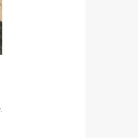
Yozgat
Zonguldak
Aksaray
Bayburt
Karaman
Kırıkkale
Batman
Şırnak
.
Bartın
Ardahan
Iğdır