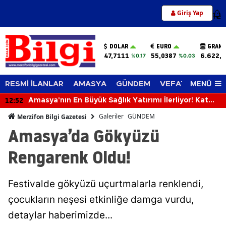
Giriş Yap
12
DOLAR
EURO
GRAM 
47,7111
55,0387
6.622,
%0.17
%0.03
MENÜ
RESMİ İLANLAR
AMASYA
GÜNDEM
VEFAT EDENLER
12:13
Amasya'nın En Büyük Sağlık Yatırımı İlerliyor! Kat
Planlaması Görüşüldü!
Galeriler
GÜNDEM
Merzifon Bilgi Gazetesi
Amasya’da Gökyüzü
Rengarenk Oldu!
Festivalde gökyüzü uçurtmalarla renklendi,
çocukların neşesi etkinliğe damga vurdu,
detaylar haberimizde...