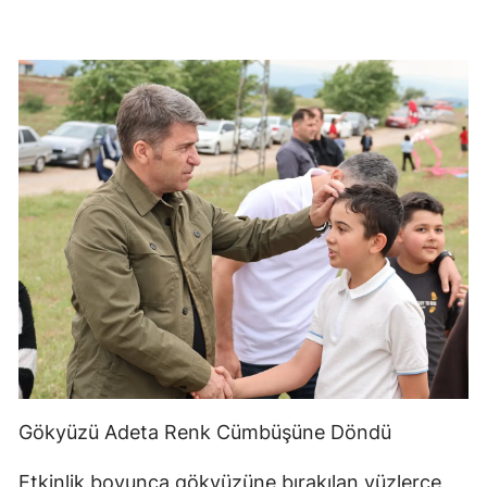
Gökyüzü Adeta Renk Cümbüşüne Döndü
Etkinlik boyunca gökyüzüne bırakılan yüzlerce