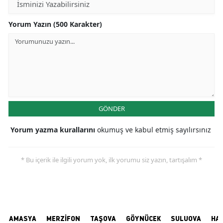
Yorum Yazın (500 Karakter)
GÖNDER
Yorum yazma kurallarını
okumuş ve kabul etmiş sayılırsınız
* Bu içerik ile ilgili yorum yok, ilk yorumu siz yazın, tartışalım *
AMASYA
MERZİFON
TAŞOVA
GÖYNÜCEK
SULUOVA
HA