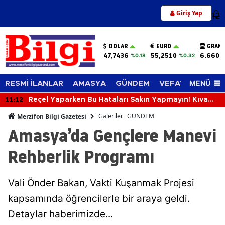
Giriş Yap
12
DOLAR
EURO
GRAM 
47,7436
55,2510
6.660,
%0.18
%0.32
MENÜ
RESMİ İLANLAR
AMASYA
GÜNDEM
VEFAT EDENLER
11:12
Reçel Yaparken Bu Hataları Sakın Yapmayın! Kıvamı
ve Lezzeti Tutturmanın Püf Noktaları
Galeriler
GÜNDEM
Merzifon Bilgi Gazetesi
Amasya’da Gençlere Manevi
Rehberlik Programı
Vali Önder Bakan, Vakti Kuşanmak Projesi
kapsamında öğrencilerle bir araya geldi.
Detaylar haberimizde...