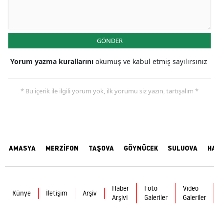
GÖNDER
Yorum yazma kurallarını
okumuş ve kabul etmiş sayılırsınız
* Bu içerik ile ilgili yorum yok, ilk yorumu siz yazın, tartışalım *
AMASYA
MERZİFON
TAŞOVA
GÖYNÜCEK
SULUOVA
HA
Haber
Foto
Video
Künye
İletişim
Arşiv
Arşivi
Galeriler
Galeriler