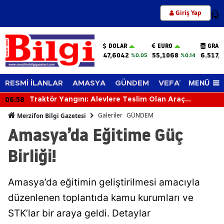
Giriş Yap
12
DOLAR
EURO
GRAM
47,6042
55,1068
6.517,
%0.05
%0.14
MENÜ
RESMİ İLANLAR
AMASYA
GÜNDEM
VEFAT EDENLER
06:58
Traktör Yangını: Alevlere Teslim Olan Araç
Kullanılamaz Hale Geldi
Galeriler
GÜNDEM
Merzifon Bilgi Gazetesi
Amasya’da Eğitime Güç
Birliği!
Amasya’da eğitimin geliştirilmesi amacıyla
düzenlenen toplantıda kamu kurumları ve
STK’lar bir araya geldi. Detaylar