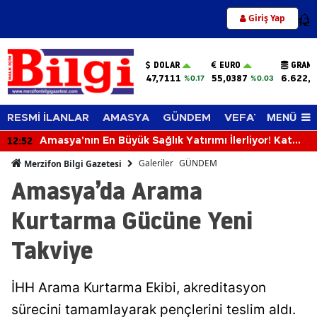
Giriş Yap
12
DOLAR
EURO
GRAM 
47,7111
55,0387
6.622,
%0.17
%0.03
MENÜ
RESMİ İLANLAR
AMASYA
GÜNDEM
VEFAT EDENLER
12:13
at
Merzifonspor'dan Transfer Şov!
Galeriler
GÜNDEM
Merzifon Bilgi Gazetesi
Amasya’da Arama
Kurtarma Gücüne Yeni
Takviye
İHH Arama Kurtarma Ekibi, akreditasyon
sürecini tamamlayarak pençlerini teslim aldı.