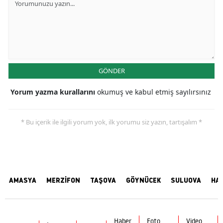
GÖNDER
Yorum yazma kurallarını
okumuş ve kabul etmiş sayılırsınız
* Bu içerik ile ilgili yorum yok, ilk yorumu siz yazın, tartışalım *
AMASYA
MERZİFON
TAŞOVA
GÖYNÜCEK
SULUOVA
HA
Haber
Foto
Video