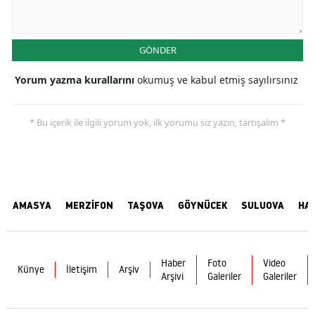
GÖNDER
Yorum yazma kurallarını
okumuş ve kabul etmiş sayılırsınız
* Bu içerik ile ilgili yorum yok, ilk yorumu siz yazın, tartışalım *
AMASYA
MERZİFON
TAŞOVA
GÖYNÜCEK
SULUOVA
HA
Haber
Foto
Video
Künye
İletişim
Arşiv
Arşivi
Galeriler
Galeriler