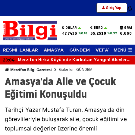
Giriş Yap
12
DOLAR
EURO
GRAM 
47,7436
55,2510
6.660,
%0.18
%0.32
MENÜ
RESMİ İLANLAR
AMASYA
GÜNDEM
VEFAT EDENLER
22:54
ler
Amasya’da Otizmli Asilhan’ın Kur’an Azmi Alkı
Topladı!
Galeriler
GÜNDEM
Merzifon Bilgi Gazetesi
Amasya'da Aile ve Çocuk
Eğitimi Konuşuldu
Tarihçi-Yazar Mustafa Turan, Amasya'da din
görevlileriyle buluşarak aile, çocuk eğitimi ve
toplumsal değerler üzerine önemli