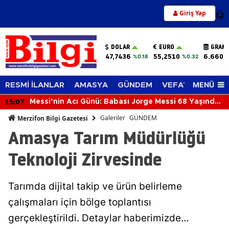
Giriş Yap
12
DOLAR
EURO
GRAM 
47,7436
55,2510
6.660,
%0.18
%0.32
MENÜ
RESMİ İLANLAR
AMASYA
GÜNDEM
VEFAT EDENLER
15:07
Messi’nin Acı Günü: Babası Jorge Messi 68 Yaşında
Hayatını Kaybetti
Galeriler
GÜNDEM
Merzifon Bilgi Gazetesi
Amasya Tarım Müdürlüğü
Teknoloji Zirvesinde
Tarımda dijital takip ve ürün belirleme
çalışmaları için bölge toplantısı
gerçekleştirildi. Detaylar haberimizde…