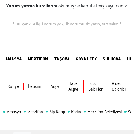
Yorum yazma kurallarını
okumuş ve kabul etmiş sayılırsınız
* Bu içerik ile ilgili yorum yok, ilk yorumu siz yazın, tartışalım *
AMASYA
MERZİFON
TAŞOVA
GÖYNÜCEK
SULUOVA
HA
Haber
Foto
Video
Künye
İletişim
Arşiv
Arşivi
Galeriler
Galeriler
#
#
#
#
#
#
Amasya
Merzifon
Alp Kargı
Kadın
Merzifon Belediyesi
Sağ