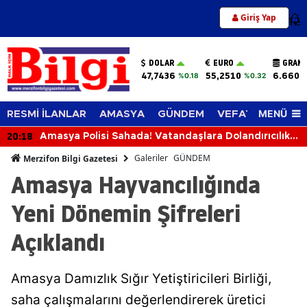
Giriş Yap
12
DOLAR
EURO
GRAM 
47,7436
55,2510
6.660,
%0.18
%0.32
MENÜ
RESMİ İLANLAR
AMASYA
GÜNDEM
VEFAT EDENLER
19:39
ara Dolandırıcılık,
Merzifon’da Su Çilesi Bitiyor mu
Galeriler
GÜNDEM
Merzifon Bilgi Gazetesi
Amasya Hayvancılığında
Yeni Dönemin Şifreleri
Açıklandı
Amasya Damızlık Sığır Yetiştiricileri Birliği,
saha çalışmalarını değerlendirerek üretici