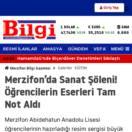
Giriş Yap
12
DOLAR
EURO
GRAM 
47,7436
55,2510
6.660,
%0.18
%0.32
MENÜ
RESMİ İLANLAR
AMASYA
GÜNDEM
VEFAT EDENLER
09:38
Hamamözü'nde Biçerdöver Denetimleri Sıkılaştı
Galeriler
EĞİTİM
Merzifon Bilgi Gazetesi
Merzifon’da Sanat Şöleni!
Öğrencilerin Eserleri Tam
Not Aldı
Merzifon Abidehatun Anadolu Lisesi
öğrencilerinin hazırladığı resim sergisi büyük