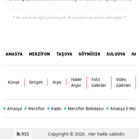
* Bu içerik ile ilgili yorum yok, ilk yorumu siz yazın, tartışalım *
AMASYA
MERZİFON
TAŞOVA
GÖYNÜCEK
SULUOVA
HA
Haber
Foto
Video
Künye
İletişim
Arşiv
Arşivi
Galeriler
Galeriler
#
#
#
#
#
Amasya
Merzifon
Kadın
Merzifon Belediyesi
Amasya İl Müft
RSS
Copyright © 2026 . Her hakkı saklıdır.