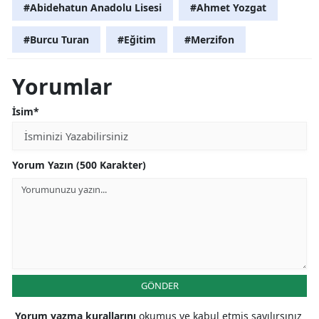
#Abidehatun Anadolu Lisesi
#Ahmet Yozgat
#Burcu Turan
#Eğitim
#Merzifon
Yorumlar
İsim*
Yorum Yazın (500 Karakter)
GÖNDER
Yorum yazma kurallarını
okumuş ve kabul etmiş sayılırsınız