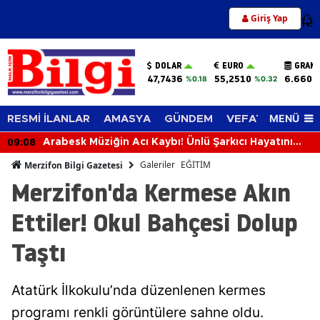
Giriş Yap
12
DOLAR
EURO
GRAM 
47,7436
55,2510
6.660,
%0.18
%0.32
MENÜ
RESMİ İLANLAR
AMASYA
GÜNDEM
VEFAT EDENLER
09:08
Arabesk Müziğin Acı Kaybı! Ünlü Şarkıcı Hayatını
Kaybetti
Galeriler
EĞİTİM
Merzifon Bilgi Gazetesi
Merzifon'da Kermese Akın
Ettiler! Okul Bahçesi Dolup
Taştı
Atatürk İlkokulu’nda düzenlenen kermes
programı renkli görüntülere sahne oldu.