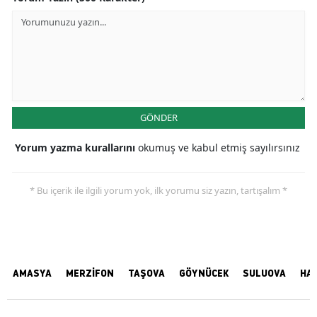
GÖNDER
Yorum yazma kurallarını
okumuş ve kabul etmiş sayılırsınız
* Bu içerik ile ilgili yorum yok, ilk yorumu siz yazın, tartışalım *
AMASYA
MERZİFON
TAŞOVA
GÖYNÜCEK
SULUOVA
HA