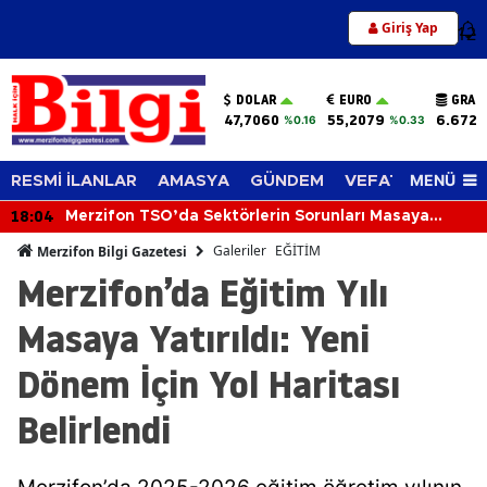
Giriş Yap
12
DOLAR
EURO
GRAM
47,7060
55,2079
6.672,
%0.16
%0.33
MENÜ
RESMİ İLANLAR
AMASYA
GÜNDEM
VEFAT EDENLER
18:04
Merzifon TSO’da Sektörlerin Sorunları Masaya
Yatırıldı
Galeriler
EĞİTİM
Merzifon Bilgi Gazetesi
Merzifon’da Eğitim Yılı
Masaya Yatırıldı: Yeni
Dönem İçin Yol Haritası
Belirlendi