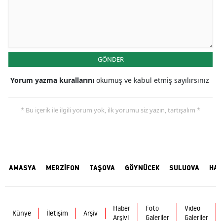
GÖNDER
Yorum yazma kurallarını
okumuş ve kabul etmiş sayılırsınız
* Bu içerik ile ilgili yorum yok, ilk yorumu siz yazın, tartışalım *
AMASYA
MERZİFON
TAŞOVA
GÖYNÜCEK
SULUOVA
HA
Haber
Foto
Video
Künye
İletişim
Arşiv
Arşivi
Galeriler
Galeriler