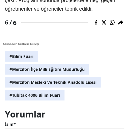
çekti. Program sonunda projelerde emeği geçen
öğretmenler ve öğrenciler tebrik edildi.
6
6 /
Muhabir: Gülben Güley
#Bilim Fuarı
#Merzifon İlçe Milli Eğitim Müdürlüğü
#Merzifon Mesleki Ve Teknik Anadolu Lisesi
#Tübitak 4006 Bilim Fuarı
Yorumlar
İsim*