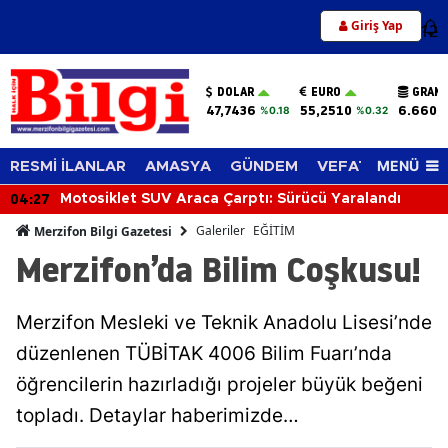
Giriş Yap
12
DOLAR
EURO
GRAM 
47,7436
55,2510
6.660,
%0.18
%0.32
MENÜ
RESMİ İLANLAR
AMASYA
GÜNDEM
VEFAT EDENLER
03:48
Tek Katlı Ev Alevlere Teslim Oldu
Galeriler
EĞİTİM
Merzifon Bilgi Gazetesi
Merzifon’da Bilim Coşkusu!
Merzifon Mesleki ve Teknik Anadolu Lisesi’nde
düzenlenen TÜBİTAK 4006 Bilim Fuarı’nda
öğrencilerin hazırladığı projeler büyük beğeni
topladı. Detaylar haberimizde…