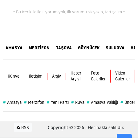
* Bu içerik ile ilgili yorum yok, ilk yorumu siz yazın, tartışalım *
AMASYA
MERZİFON
TAŞOVA
GÖYNÜCEK
SULUOVA
HA
Haber
Foto
Video
Künye
İletişim
Arşiv
Arşivi
Galeriler
Galeriler
#
#
#
#
#
#
Amasya
Merzifon
Yeni Parti
Rüya
Amasya Valiliği
Önder 
RSS
Copyright © 2026 . Her hakkı saklıdır.