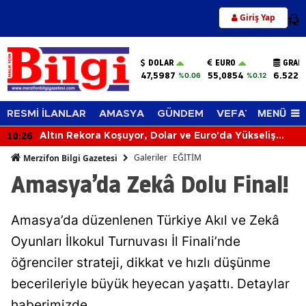
Giriş Yap
12
DOLAR
EURO
GRAM
47,5987
55,0854
6.522,
%0.06
%0.12
MENÜ
RESMİ İLANLAR
AMASYA
GÜNDEM
VEFAT EDENLER
10:26
Altın Rekora Koşuyor, Dolar ve Euro'da Yükseliş
Sürüyor! 6 Ağustos 2026'da Piyasalar Hareketli
Galeriler
EĞİTİM
Merzifon Bilgi Gazetesi
Amasya’da Zekâ Dolu Final!
Amasya’da düzenlenen Türkiye Akıl ve Zekâ
Oyunları İlkokul Turnuvası İl Finali’nde
öğrenciler strateji, dikkat ve hızlı düşünme
becerileriyle büyük heyecan yaşattı. Detaylar
haberimizde…