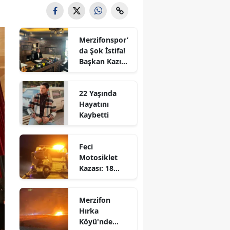
Bilecik
Bingöl
Merzifonspor’
da Şok İstifa!
Bitlis
Başkan Kazım
Gül Görevi
Bolu
Bıraktı
22 Yaşında
Burdur
Hayatını
Kaybetti
Bursa
Çanakkale
Feci
Motosiklet
Çankırı
Kazası: 18
Yaşındaki
Çorum
Genç Hayatını
Merzifon
Kaybetti
Denizli
Hırka
Köyü'nde
Diyarbakır