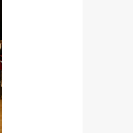
Samsun
Siirt
Sinop
Sivas
Tekirdağ
Tokat
Trabzon
Tunceli
Şanlıurfa
Uşak
Van