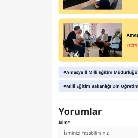
Amasy
#EĞİT
#Amasya İl Milli Eğitim Müdürlüğü
#Millî Eğitim Bakanlığı Din Öğret
Yorumlar
İsim*