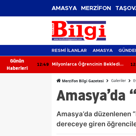
AMASYA
MERZİFON
TAŞOV
RESMİ İLANLAR
AMASYA
GÜNDE
Günün
12:49
12
İçme Suyu
Milyonlarca Öğrencinin Beklediği
Haberleri
Af Çıktı!
Galeriler
E
Merzifon Bilgi Gazetesi
Amasya’da 
Amasya’da düzenlenen 
dereceye giren öğrencile