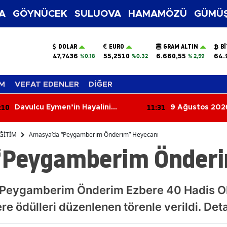
A
GÖYNÜCEK
SULUOVA
HAMAMÖZÜ
GÜMÜŞ
DOLAR
EURO
GRAM ALTIN
B
47,7436
55,2510
6.660,55
64.
%0.18
%0.32
% 2,59
M
VEFAT EDENLER
DİĞER
:10
11:31
Davulcu Eymen’in Hayalini
9 Ağustos 202
Gerçekleştirdi!
Yorumları: Bug
Aşkla, Kimi Par
ĞİTİM
Amasya’da “Peygamberim Önderim” Heyecanı
“Peygamberim Önderi
“Peygamberim Önderim Ezbere 40 Hadis O
re ödülleri düzenlenen törenle verildi. De