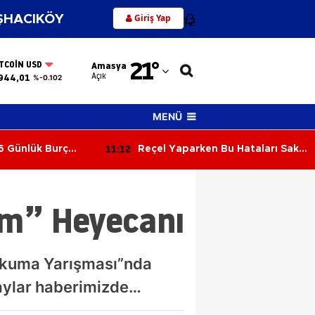
Giriş Yap
HACIKÖY
12
Adana
21
°
ITCOIN USD
Amasya
Adıyaman
Açık
944,01
%-0.102
Afyonkarahisar
MENÜ
Ağrı
11:12
6 Günlük Burç
Reçel Yaparken Bu Hataları Sakın
Amasya
ün Gökyüzü Kimi
Yapmayın! Kıvamı ve Lezzeti
ayla Sınayacak?
Tutturmanın Püf Noktaları
Ankara
m” Heyecanı
Antalya
Artvin
kuma Yarışması”nda
Aydın
taylar haberimizde…
Balıkesir