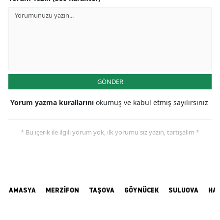
GÖNDER
Yorum yazma kurallarını
okumuş ve kabul etmiş sayılırsınız
* Bu içerik ile ilgili yorum yok, ilk yorumu siz yazın, tartışalım *
AMASYA
MERZİFON
TAŞOVA
GÖYNÜCEK
SULUOVA
HA