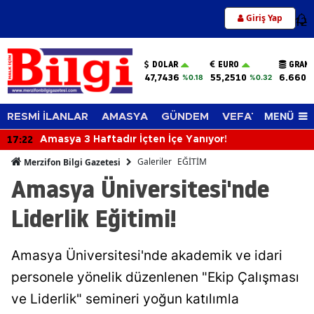
Giriş Yap
12
DOLAR
EURO
GRAM 
47,7436
55,2510
6.660,
%0.18
%0.32
MENÜ
RESMİ İLANLAR
AMASYA
GÜNDEM
VEFAT EDENLER
17:22
Amasya 3 Haftadır İçten İçe Yanıyor!
Galeriler
EĞİTİM
Merzifon Bilgi Gazetesi
Amasya Üniversitesi'nde
Liderlik Eğitimi!
Amasya Üniversitesi'nde akademik ve idari
personele yönelik düzenlenen "Ekip Çalışması
ve Liderlik" semineri yoğun katılımla