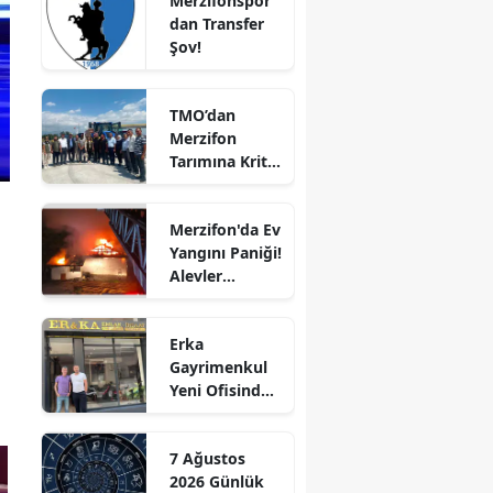
Merzifonspor'
dan Transfer
Edirne
Şov!
Elazığ
TMO’dan
Erzincan
Merzifon
Tarımına Kritik
Erzurum
Ziyaret!
Eskişehir
Merzifon'da Ev
Yangını Paniği!
Gaziantep
Alevler
Giresun
Büyümeden
Kontrol Altına
Gümüşhane
Erka
Alındı
Gayrimenkul
Hakkari
Yeni Ofisinde
Hizmete
Hatay
Başladı!
7 Ağustos
“Gayrimenkul
Isparta
2026 Günlük
Almak İçin