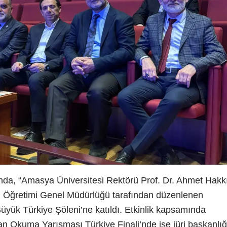
nda, “Amasya Üniversitesi Rektörü Prof. Dr. Ahmet Hakk
Din Öğretimi Genel Müdürlüğü tarafından düzenlenen
üyük Türkiye Şöleni’ne katıldı. Etkinlik kapsamında
zan Okuma Yarışması Türkiye Finali’nde ise jüri başkanlığ