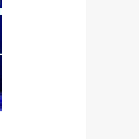
Samsun
Siirt
Sinop
Sivas
Tekirdağ
Tokat
Trabzon
Tunceli
Şanlıurfa
n
Uşak
Van