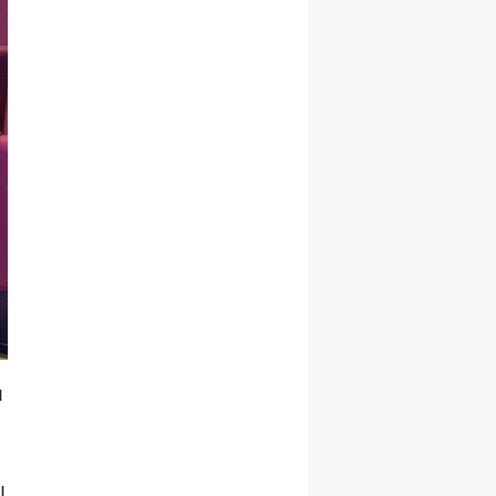
Yalova
Karabük
Kilis
Osmaniye
Düzce
ı
ı