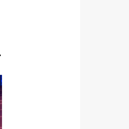
Yozgat
Zonguldak
Aksaray
Bayburt
Karaman
Kırıkkale
Batman
Şırnak
Bartın
Ardahan
Iğdır