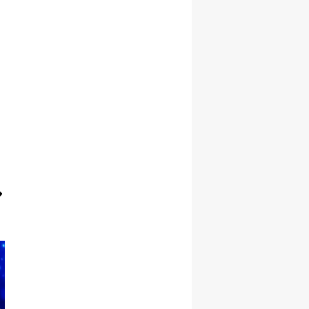
Malatya
Manisa
Kahramanmaraş
Mardin
Muğla
Muş
Nevşehir
Niğde
Ordu
Rize
Sakarya