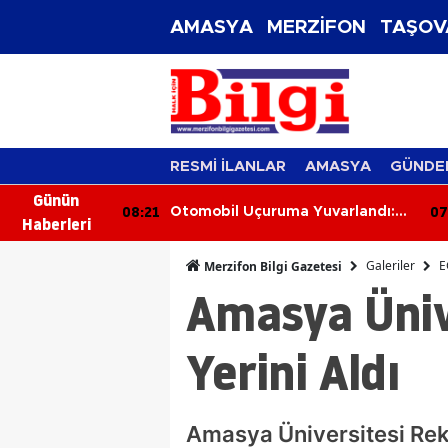
AMASYA
MERZİFON
TAŞOV
RESMİ İLANLAR
AMASYA
GÜNDE
Günün
07:42
07
Yuvarlandı:
Yaşlı Adamdan Tramvayda
Haberleri
ndı
Cinsel Taciz İddiası
Galeriler
E
Merzifon Bilgi Gazetesi
Amasya Üniv
Yerini Aldı
Amasya Üniversitesi Rek