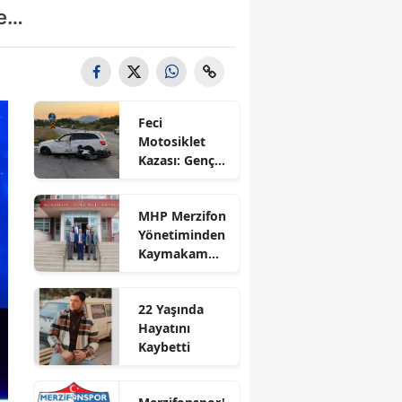
de…
Bilecik
Bingöl
Bitlis
Feci
Bolu
Motosiklet
Kazası: Genç
Burdur
Sürücü
Hayatını
Bursa
MHP Merzifon
Kaybetti
Yönetiminden
Çanakkale
Kaymakam
Ahmet
Çankırı
Karaaslan'a
22 Yaşında
Ziyaret
Çorum
Hayatını
Kaybetti
Denizli
Diyarbakır