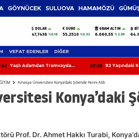
A
GÖYNÜCEK
SULUOVA
HAMAMÖZÜ
GÜMÜŞ
DOLAR
EURO
GRAM ALTIN
BI
47,7436
55,2510
6.660,55
64.
%0.18
%0.32
% 2,59
M
VEFAT EDENLER
DİĞER
:03
06:24
92 Yaşındaki Kadın Tarlada
Kontrolden Çık
Yanmış Halde Ölü Bulundu
Çarptı
ĞİTİM
Amasya Üniversitesi Konya’daki Şölende Yerini Aldı
ersitesi Konya’daki Ş
törü Prof. Dr. Ahmet Hakkı Turabi, Konya’