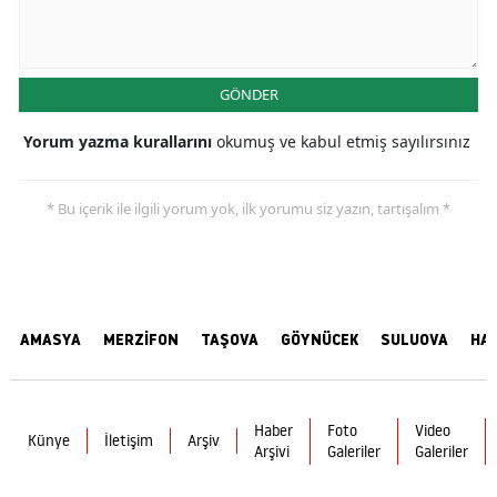
GÖNDER
Yorum yazma kurallarını
okumuş ve kabul etmiş sayılırsınız
* Bu içerik ile ilgili yorum yok, ilk yorumu siz yazın, tartışalım *
AMASYA
MERZİFON
TAŞOVA
GÖYNÜCEK
SULUOVA
HA
Haber
Foto
Video
Künye
İletişim
Arşiv
Arşivi
Galeriler
Galeriler