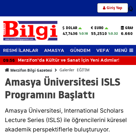
Giriş Yap
12
DOLAR
EURO
GRAM 
47,7436
55,2510
6.660,
%0.18
%0.32
MENÜ
RESMİ İLANLAR
AMASYA
GÜNDEM
VEFAT EDENLER
09:56
Merzifon’da Kültür ve Sanat İçin Yeni Adımlar!
Galeriler
EĞİTİM
Merzifon Bilgi Gazetesi
Amasya Üniversitesi ISLS
Programını Başlattı
Amasya Üniversitesi, International Scholars
Lecture Series (ISLS) ile öğrencilerini küresel
akademik perspektiflerle buluşturuyor.