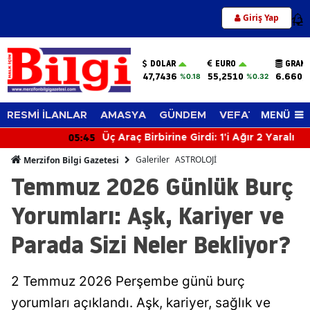
Giriş Yap
12
DOLAR
EURO
GRAM 
47,7436
55,2510
6.660,
%0.18
%0.32
MENÜ
RESMİ İLANLAR
AMASYA
GÜNDEM
VEFAT EDENLER
05:45
Üç Araç Birbirine Girdi: 1'i Ağır 2 Yaralı
Galeriler
ASTROLOJİ
Merzifon Bilgi Gazetesi
Temmuz 2026 Günlük Burç
Yorumları: Aşk, Kariyer ve
Parada Sizi Neler Bekliyor?
2 Temmuz 2026 Perşembe günü burç
yorumları açıklandı. Aşk, kariyer, sağlık ve