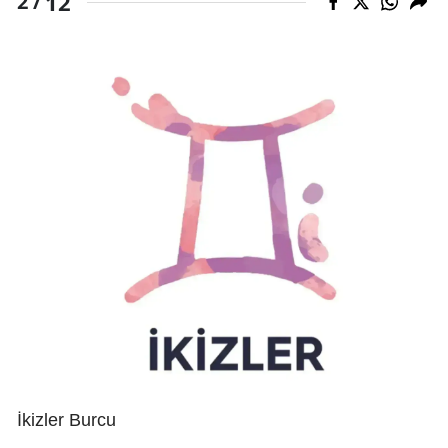
12
2 /
İkizler Burcu