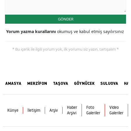
GÖNDER
Yorum yazma kurallarını
okumuş ve kabul etmiş sayılırsınız
* Bu içerik ile ilgili yorum yok, ilk yorumu siz yazın, tartışalım *
AMASYA
MERZİFON
TAŞOVA
GÖYNÜCEK
SULUOVA
HA
Haber
Foto
Video
Künye
İletişim
Arşiv
Arşivi
Galeriler
Galeriler