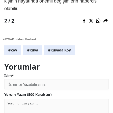
kişinin hayatında önemli değişimlerin habercisi
olabilir.
2
2 /
KAYNAK: Haber Merkezi
#köy
#Rüya
#Rüyada Köy
Yorumlar
İsim*
Yorum Yazın (500 Karakter)