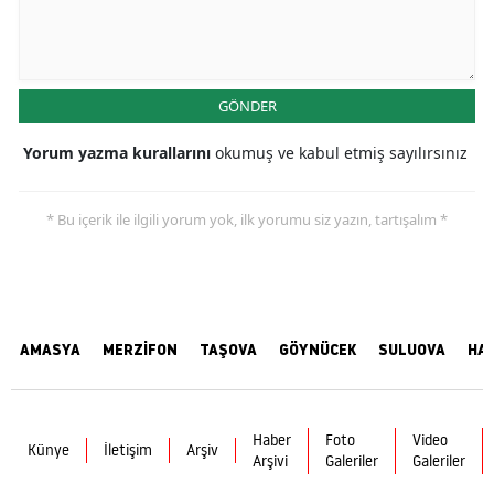
GÖNDER
Yorum yazma kurallarını
okumuş ve kabul etmiş sayılırsınız
* Bu içerik ile ilgili yorum yok, ilk yorumu siz yazın, tartışalım *
AMASYA
MERZİFON
TAŞOVA
GÖYNÜCEK
SULUOVA
HA
Haber
Foto
Video
Künye
İletişim
Arşiv
Arşivi
Galeriler
Galeriler