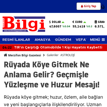
Giriş Yap
12
DOLAR
EURO
GRAM 
47,6007
55,1418
6.571,9
%0.04
%0.2
MENÜ
RESMİ İLANLAR
AMASYA
GÜNDEM
VEFAT EDENLER
04:22
TIR'ın Çarptığı Otomobilde 1 Kişi Hayatını Kaybetti
Galeriler
ASTROLOJİ
Merzifon Bilgi Gazetesi
Rüyada Köye Gitmek Ne
Anlama Gelir? Geçmişle
Yüzleşme ve Huzur Mesajı!
Rüyada köye gitmek; huzur, özlem, aile bağları
ve yeni başlangıçlarla ilişkilendiriliyor. Uzman