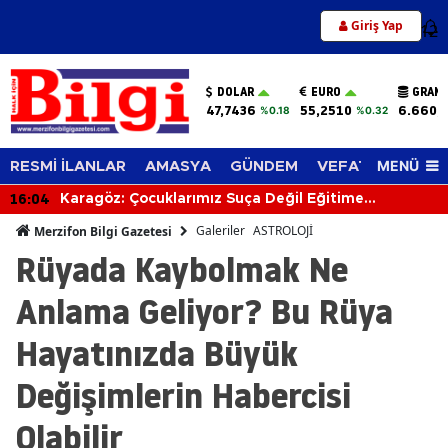
Giriş Yap
12
DOLAR
EURO
GRAM 
47,7436
55,2510
6.660,
%0.18
%0.32
MENÜ
RESMİ İLANLAR
AMASYA
GÜNDEM
VEFAT EDENLER
16:04
Karagöz: Çocuklarımız Suça Değil Eğitime
Yönelmeli!
Galeriler
ASTROLOJİ
Merzifon Bilgi Gazetesi
Rüyada Kaybolmak Ne
Anlama Geliyor? Bu Rüya
Hayatınızda Büyük
Değişimlerin Habercisi
Olabilir