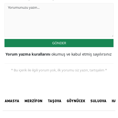
GÖNDER
Yorum yazma kurallarını
okumuş ve kabul etmiş sayılırsınız
* Bu içerik ile ilgili yorum yok, ilk yorumu siz yazın, tartışalım *
AMASYA
MERZİFON
TAŞOVA
GÖYNÜCEK
SULUOVA
HA