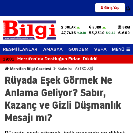
Giriş Yap
12
DOLAR
EURO
GRAM 
47,7436
55,2510
6.660,
%0.18
%0.32
MENÜ
RESMİ İLANLAR
AMASYA
GÜNDEM
VEFAT EDENLER
18:31
uğun Fidanı Dikildi!
Eğitimci Hasan A
Galeriler
ASTROLOJİ
Merzifon Bilgi Gazetesi
Rüyada Eşek Görmek Ne
Anlama Geliyor? Sabır,
Kazanç ve Gizli Düşmanlık
Mesajı mı?