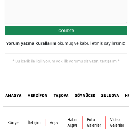
GÖNDER
Yorum yazma kurallarını
okumuş ve kabul etmiş sayılırsınız
* Bu içerik ile ilgili yorum yok, ilk yorumu siz yazın, tartışalım *
AMASYA
MERZİFON
TAŞOVA
GÖYNÜCEK
SULUOVA
HA
Haber
Foto
Video
Künye
İletişim
Arşiv
Arşivi
Galeriler
Galeriler