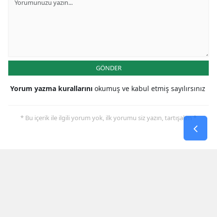
GÖNDER
Yorum yazma kurallarını
okumuş ve kabul etmiş sayılırsınız
* Bu içerik ile ilgili yorum yok, ilk yorumu siz yazın, tartışalım *
AMASYA
MERZİFON
TAŞOVA
GÖYNÜCEK
SULUOVA
HA
Haber
Foto
Video