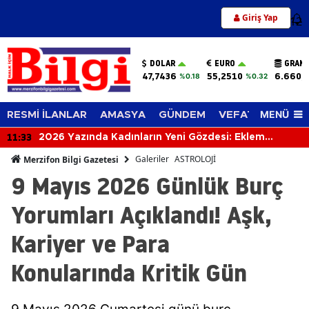
Giriş Yap
12
DOLAR
EURO
GRAM 
47,7436
55,2510
6.660,
%0.18
%0.32
MENÜ
RESMİ İLANLAR
AMASYA
GÜNDEM
VEFAT EDENLER
11:14
Rüyada Solmuş Çiçek Görmek Ne Anlama Gelir? İşte
Merak Edilen Rüya
Galeriler
ASTROLOJİ
Merzifon Bilgi Gazetesi
9 Mayıs 2026 Günlük Burç
Yorumları Açıklandı! Aşk,
Kariyer ve Para
Konularında Kritik Gün