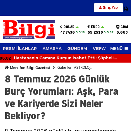
Giriş Yap
12
DOLAR
EURO
GRAM 
47,7436
55,2510
6.660,
%0.18
%0.32
MENÜ
RESMİ İLANLAR
AMASYA
GÜNDEM
VEFAT EDENLER
05:23
Feci Kaza: Aynı Aileden 3 Kişi Hayatını Kaybetti, 3
Kişi Yaralandı
Galeriler
ASTROLOJİ
Merzifon Bilgi Gazetesi
8 Temmuz 2026 Günlük
Burç Yorumları: Aşk, Para
ve Kariyerde Sizi Neler
Bekliyor?