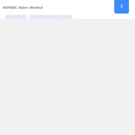
KAYNAK: Haber Merkezi
#Burç
#Burç Yorumları
Yorumlar
İsim*
Yorum Yazın (500 Karakter)
GÖNDER