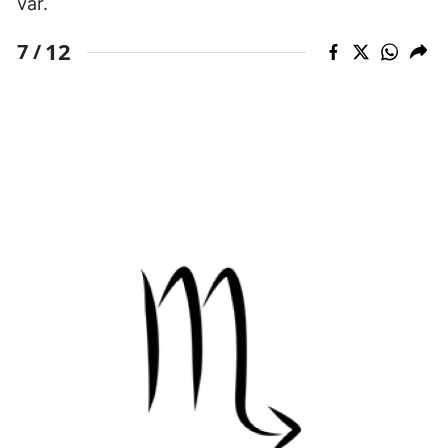
var.
12
7 /