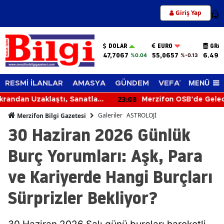
Giriş Yap
12
DOLAR
EURO
GRAM
47,7067
55,0657
6.495
%0.04
%-0.13
MENÜ
RESMİ İLANLAR
AMASYA
GÜNDEM
VEFAT EDENLER
23:08
Merzifon OSB'de Gelecek Konuşuldu
Galeriler
ASTROLOJİ
Merzifon Bilgi Gazetesi
30 Haziran 2026 Günlük
Burç Yorumları: Aşk, Para
ve Kariyerde Hangi Burçları
Sürprizler Bekliyor?