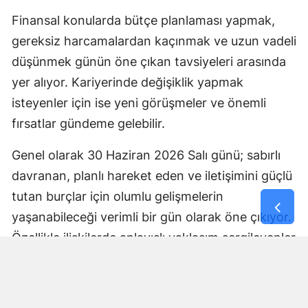
Finansal konularda bütçe planlaması yapmak,
gereksiz harcamalardan kaçınmak ve uzun vadeli
düşünmek günün öne çıkan tavsiyeleri arasında
yer alıyor. Kariyerinde değişiklik yapmak
isteyenler için ise yeni görüşmeler ve önemli
fırsatlar gündeme gelebilir.
Genel olarak 30 Haziran 2026 Salı günü; sabırlı
davranan, planlı hareket eden ve iletişimini güçlü
tutan burçlar için olumlu gelişmelerin
yaşanabileceği verimli bir gün olarak öne çıkıyor.
Özellikle ilişkilerde anlayışlı yaklaşım sergileyenler
hem özel hayatlarında hem de iş yaşamlarında
önemli kazanımlar elde edebilir. Gökyüzünün
enerjisini doğru değerlendirenler için bugün yeni