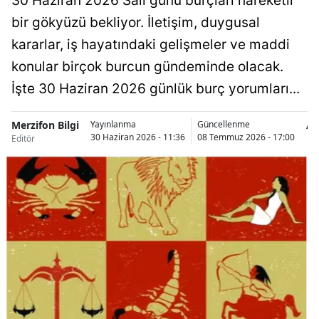
30 Haziran 2026 Salı günü burçları hareketli
bir gökyüzü bekliyor. İletişim, duygusal
kararlar, iş hayatındaki gelişmeler ve maddi
konular birçok burcun gündeminde olacak.
İşte 30 Haziran 2026 günlük burç yorumları...
Merzifon Bilgi
A
Yayınlanma
Güncellenme
30 Haziran 2026 - 11:36
08 Temmuz 2026 - 17:00
Editör
Ha