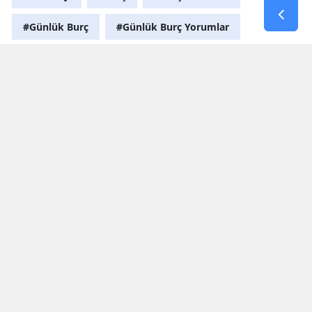
#Günlük Burç
#Günlük Burç Yorumlar
Yorumlar
İsim*
Yorum Yazın (500 Karakter)
GÖNDER
Yorum yazma kurallarını
okumuş ve kabul etmiş sayılırsınız