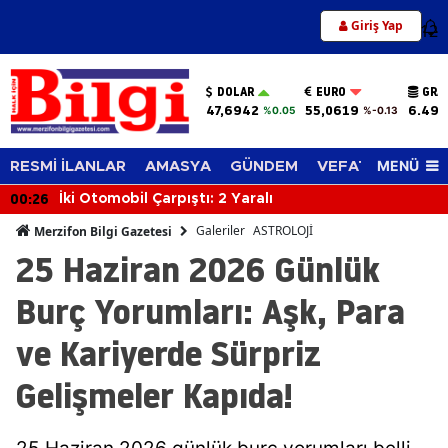
Giriş Yap
12
DOLAR
EURO
GRA
47,6942
55,0619
6.494
%0.05
%-0.13
MENÜ
RESMİ İLANLAR
AMASYA
GÜNDEM
VEFAT EDENLER
23:47
Amasya’da Çocuklar Ekrandan Uzaklaştı, Sanatla
Buluştu!
Galeriler
ASTROLOJİ
Merzifon Bilgi Gazetesi
25 Haziran 2026 Günlük
Burç Yorumları: Aşk, Para
ve Kariyerde Sürpriz
Gelişmeler Kapıda!