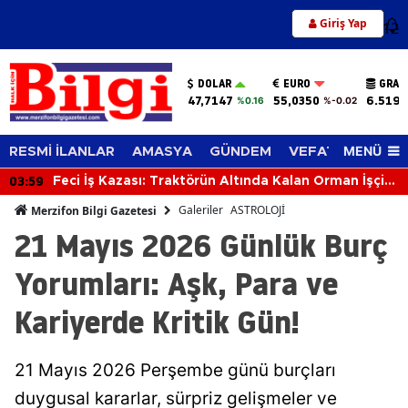
Giriş Yap
12
DOLAR
EURO
GRAM
47,7147
55,0350
6.519,
%0.16
%-0.02
MENÜ
RESMİ İLANLAR
AMASYA
GÜNDEM
VEFAT EDENLER
03:41
İki Motosiklet Çarpıştı: 3 Kişi Yaralandı
Galeriler
ASTROLOJİ
Merzifon Bilgi Gazetesi
21 Mayıs 2026 Günlük Burç
Yorumları: Aşk, Para ve
Kariyerde Kritik Gün!
21 Mayıs 2026 Perşembe günü burçları
duygusal kararlar, sürpriz gelişmeler ve