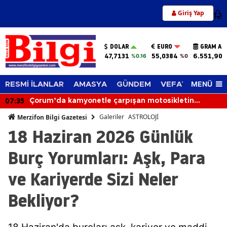
Giriş Yap
12
DOLAR
EURO
GRAM AL
47,7131
55,0384
6.551,90
%0.16
%0
MENÜ
RESMİ İLANLAR
AMASYA
GÜNDEM
VEFAT EDENLER
06:56
Otomobil Devrildi: 2 Kişi Yaralandı
Galeriler
ASTROLOJİ
Merzifon Bilgi Gazetesi
18 Haziran 2026 Günlük
Burç Yorumları: Aşk, Para
ve Kariyerde Sizi Neler
Bekliyor?