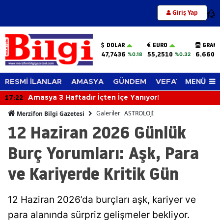
Giriş Yap
12
DOLAR
EURO
GRAM 
47,7436
55,2510
6.660,
%0.18
%0.32
MENÜ
RESMİ İLANLAR
AMASYA
GÜNDEM
VEFAT EDENLER
17:00
Merzifon İsmi Nereden Geliyor? İlçenin Adının
Yüzyıllara Uzanan Hikâyesi Şaşırtıyor
Galeriler
ASTROLOJİ
Merzifon Bilgi Gazetesi
12 Haziran 2026 Günlük
Burç Yorumları: Aşk, Para
ve Kariyerde Kritik Gün
12 Haziran 2026’da burçları aşk, kariyer ve
para alanında sürpriz gelişmeler bekliyor.