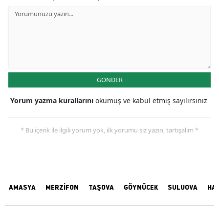
GÖNDER
Yorum yazma kurallarını
okumuş ve kabul etmiş sayılırsınız
* Bu içerik ile ilgili yorum yok, ilk yorumu siz yazın, tartışalım *
AMASYA
MERZİFON
TAŞOVA
GÖYNÜCEK
SULUOVA
HA