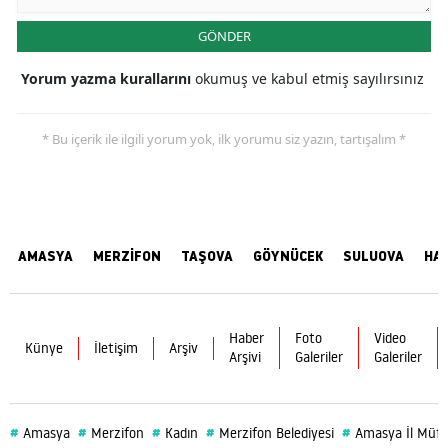
GÖNDER
Yorum yazma kurallarını
okumuş ve kabul etmiş sayılırsınız
* Bu içerik ile ilgili yorum yok, ilk yorumu siz yazın, tartışalım *
AMASYA
MERZİFON
TAŞOVA
GÖYNÜCEK
SULUOVA
HA
Haber
Foto
Video
Künye
İletişim
Arşiv
Arşivi
Galeriler
Galeriler
#
#
#
#
#
Amasya
Merzifon
Kadın
Merzifon Belediyesi
Amasya İl Müft