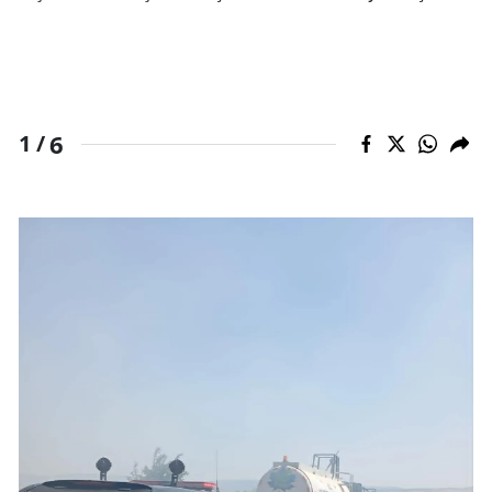
6
1 /