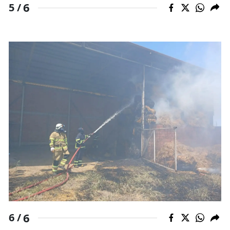
6
5 /
6
6 /