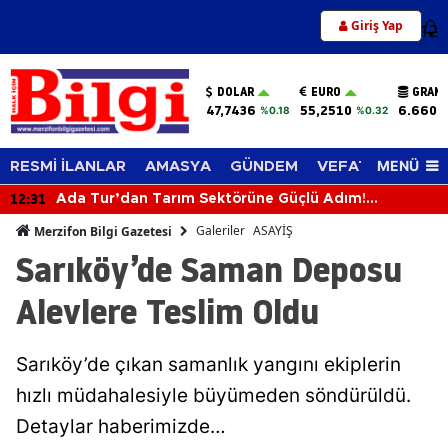
Giriş Yap
12
DOLAR
EURO
GRAM 
47,7436
55,2510
6.660,
%0.18
%0.32
MENÜ
RESMİ İLANLAR
AMASYA
GÜNDEM
VEFAT EDENLER
12:31
Ada Tur’dan Tarım Sektörüne Güçlü Adım!
Biçerdöverle Hasat Sahasına İndi
Galeriler
ASAYİŞ
Merzifon Bilgi Gazetesi
Sarıköy’de Saman Deposu
Alevlere Teslim Oldu
Sarıköy’de çıkan samanlık yangını ekiplerin
hızlı müdahalesiyle büyümeden söndürüldü.
Detaylar haberimizde…