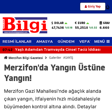
Giriş Yap
12
DOLAR
EURO
GRAM 
47,7436
55,2510
6.660,
%0.18
%0.32
MENÜ
RESMİ İLANLAR
AMASYA
GÜNDEM
VEFAT EDENLER
07:03
Yaşlı Adamdan Tramvayda Cinsel Taciz İddiası
Galeriler
ASAYİŞ
Merzifon Bilgi Gazetesi
Merzifon'da Yangın Üstüne
Yangın!
Merzifon Gazi Mahallesi'nde ağaçlık alanda
çıkan yangın, itfaiyenin hızlı müdahalesiyle
büyümeden kontrol altına alındı. Detaylar