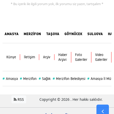
* Bu içerik ile ilgili yorum yok, ilk yorumu siz yazın, tartışalım *
AMASYA
MERZİFON
TAŞOVA
GÖYNÜCEK
SULUOVA
HA
Haber
Foto
Video
Künye
İletişim
Arşiv
Arşivi
Galeriler
Galeriler
#
#
#
#
#
Amasya
Merzifon
Sağlık
Merzifon Belediyesi
Amasya İl Müf
RSS
Copyright © 2026 . Her hakkı saklıdır.