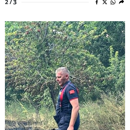
3
2 /