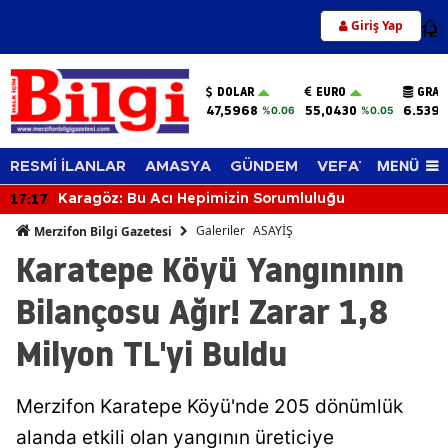
Giriş Yap
12
DOLAR
EURO
GRAM
47,5968
55,0430
6.539,
%0.06
%0.05
MENÜ
RESMİ İLANLAR
AMASYA
GÜNDEM
VEFAT EDENLER
17:17
Karagöz: Bu Acı Hepimizin Sorumluluğu
Galeriler
ASAYİŞ
Merzifon Bilgi Gazetesi
Karatepe Köyü Yangınının
Bilançosu Ağır! Zarar 1,8
Milyon TL'yi Buldu
Merzifon Karatepe Köyü'nde 205 dönümlük
alanda etkili olan yangının üreticiye