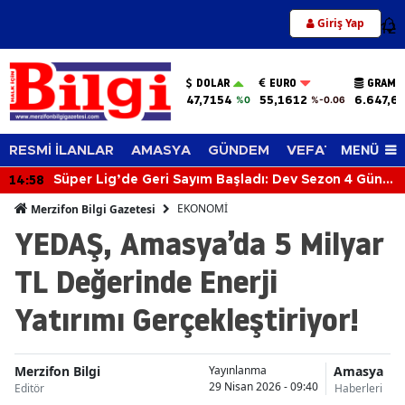
Giriş Yap
12
DOLAR
EURO
GRAM A
47,7154
55,1612
6.647,63
%0
%-0.06
MENÜ
RESMİ İLANLAR
AMASYA
GÜNDEM
VEFAT EDENLER
14:58
Süper Lig’de Geri Sayım Başladı: Dev Sezon 4 Gün
Sonra Açılıyor!
EKONOMİ
Merzifon Bilgi Gazetesi
YEDAŞ, Amasya’da 5 Milyar
TL Değerinde Enerji
Yatırımı Gerçekleştiriyor!
Merzifon Bilgi
Amasya
Yayınlanma
29 Nisan 2026 - 09:40
Editör
Haberleri