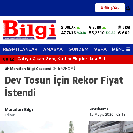
Giriş Yap
12
DOLAR
EURO
GRAM 
47,7436
55,2510
6.660,
%0.18
%0.32
MENÜ
RESMİ İLANLAR
AMASYA
GÜNDEM
VEFAT EDENLER
00:12
Çatıya Çıkan Genç Kadını Ekipler İkna Etti
EKONOMİ
Merzifon Bilgi Gazetesi
Dev Tosun İçin Rekor Fiyat
İstendi
Merzifon Bilgi
Yayınlanma
15 Mayıs 2026 - 03:18
Editör