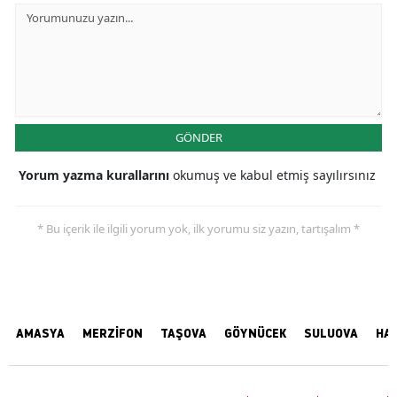
GÖNDER
Yorum yazma kurallarını
okumuş ve kabul etmiş sayılırsınız
* Bu içerik ile ilgili yorum yok, ilk yorumu siz yazın, tartışalım *
AMASYA
MERZİFON
TAŞOVA
GÖYNÜCEK
SULUOVA
HA