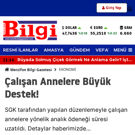
Giriş Yap
12
DOLAR
EURO
GRAM 
47,7436
55,2510
6.660,
%0.18
%0.32
MENÜ
RESMİ İLANLAR
AMASYA
GÜNDEM
VEFAT EDENLER
11:14
Rüyada Solmuş Çiçek Görmek Ne Anlama Gelir? İşte
Merak Edilen Rüya
EKONOMİ
Merzifon Bilgi Gazetesi
Çalışan Annelere Büyük
Destek!
SGK tarafından yapılan düzenlemeyle çalışan
annelere yönelik analık ödeneği süresi
uzatıldı. Detaylar haberimizde…