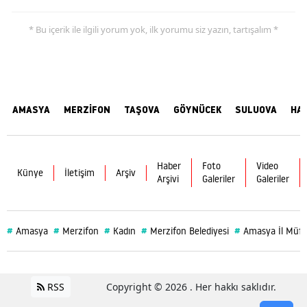
* Bu içerik ile ilgili yorum yok, ilk yorumu siz yazın, tartışalım *
AMASYA
MERZİFON
TAŞOVA
GÖYNÜCEK
SULUOVA
HA
Haber
Foto
Video
Künye
İletişim
Arşiv
Arşivi
Galeriler
Galeriler
#
#
#
#
#
Amasya
Merzifon
Kadın
Merzifon Belediyesi
Amasya İl Müft
RSS
Copyright © 2026 . Her hakkı saklıdır.