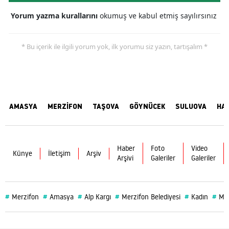
Yorum yazma kurallarını
okumuş ve kabul etmiş sayılırsınız
* Bu içerik ile ilgili yorum yok, ilk yorumu siz yazın, tartışalım *
AMASYA
MERZİFON
TAŞOVA
GÖYNÜCEK
SULUOVA
HA
Haber
Foto
Video
Künye
İletişim
Arşiv
Arşivi
Galeriler
Galeriler
#
#
#
#
#
#
Merzifon
Amasya
Alp Kargı
Merzifon Belediyesi
Kadın
Mer