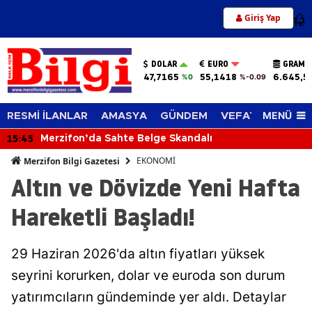
Giriş Yap
12
DOLAR
EURO
GRAM A
47,7165
55,1418
6.645,5
%0
%-0.09
MENÜ
RESMİ İLANLAR
AMASYA
GÜNDEM
VEFAT EDENLER
15:45
Merzifon’da Sahte Belge Skandalı
EKONOMİ
Merzifon Bilgi Gazetesi
Altın ve Dövizde Yeni Hafta
Hareketli Başladı!
29 Haziran 2026'da altın fiyatları yüksek
seyrini korurken, dolar ve euroda son durum
yatırımcıların gündeminde yer aldı. Detaylar