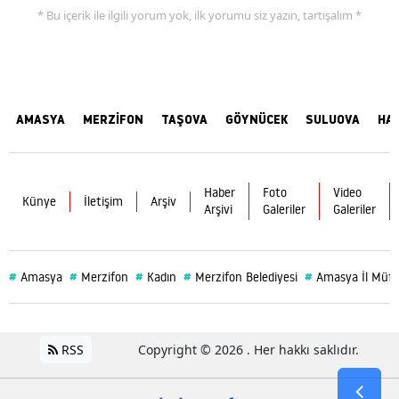
* Bu içerik ile ilgili yorum yok, ilk yorumu siz yazın, tartışalım *
AMASYA
MERZİFON
TAŞOVA
GÖYNÜCEK
SULUOVA
HA
Haber
Foto
Video
Künye
İletişim
Arşiv
Arşivi
Galeriler
Galeriler
#
#
#
#
#
Amasya
Merzifon
Kadın
Merzifon Belediyesi
Amasya İl Müft
RSS
Copyright © 2026 . Her hakkı saklıdır.