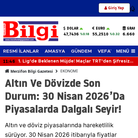
Giriş Yap
12
DOLAR
EURO
GRAM 
47,7436
55,2510
6.660,
%0.18
%0.32
MENÜ
RESMİ İLANLAR
AMASYA
GÜNDEM
VEFAT EDENLER
11:46
1. Lig’de Beklenen Müjde! Maçlar TRT’den Şifresiz
Yayınlanacak
EKONOMİ
Merzifon Bilgi Gazetesi
Altın Ve Dövizde Son
Durum: 30 Nisan 2026’Da
Piyasalarda Dalgalı Seyir!
Altın ve döviz piyasalarında hareketlilik
sürüyor. 30 Nisan 2026 itibarıyla fiyatlar