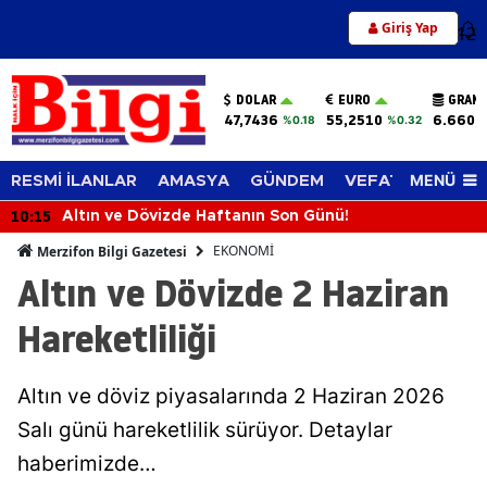
Giriş Yap
12
DOLAR
EURO
GRAM 
47,7436
55,2510
6.660,
%0.18
%0.32
MENÜ
RESMİ İLANLAR
AMASYA
GÜNDEM
VEFAT EDENLER
10:15
Altın ve Dövizde Haftanın Son Günü!
EKONOMİ
Merzifon Bilgi Gazetesi
Altın ve Dövizde 2 Haziran
Hareketliliği
Altın ve döviz piyasalarında 2 Haziran 2026
Salı günü hareketlilik sürüyor. Detaylar
haberimizde…