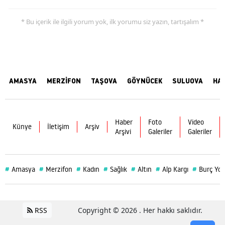
* Bu içerik ile ilgili yorum yok, ilk yorumu siz yazın, tartışalım *
AMASYA
MERZİFON
TAŞOVA
GÖYNÜCEK
SULUOVA
HA
Haber
Foto
Video
Künye
İletişim
Arşiv
Arşivi
Galeriler
Galeriler
#
#
#
#
#
#
#
Amasya
Merzifon
Kadın
Sağlık
Altın
Alp Kargı
Burç Yo
RSS
Copyright © 2026 . Her hakkı saklıdır.