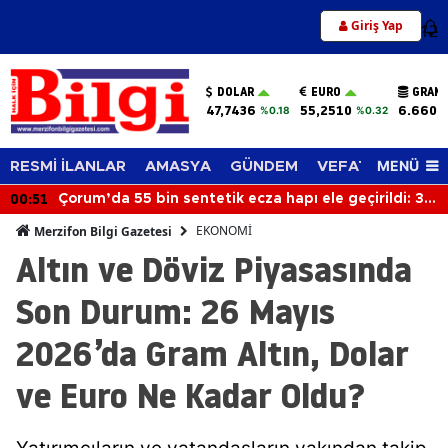
Giriş Yap
12
DOLAR
EURO
GRAM 
47,7436
55,2510
6.660,
%0.18
%0.32
MENÜ
RESMİ İLANLAR
AMASYA
GÜNDEM
VEFAT EDENLER
00:51
Çorum’da 55 bin sentetik ecza hapı ele geçirildi: 3
gözaltı
EKONOMİ
Merzifon Bilgi Gazetesi
Altın ve Döviz Piyasasında
Son Durum: 26 Mayıs
2026’da Gram Altın, Dolar
ve Euro Ne Kadar Oldu?