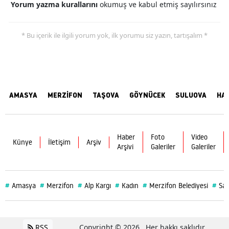
Yorum yazma kurallarını
okumuş ve kabul etmiş sayılırsınız
* Bu içerik ile ilgili yorum yok, ilk yorumu siz yazın, tartışalım *
AMASYA
MERZİFON
TAŞOVA
GÖYNÜCEK
SULUOVA
HA
Haber
Foto
Video
Künye
İletişim
Arşiv
Arşivi
Galeriler
Galeriler
#
#
#
#
#
#
Amasya
Merzifon
Alp Kargı
Kadın
Merzifon Belediyesi
Sağ
RSS
Copyright © 2026 . Her hakkı saklıdır.