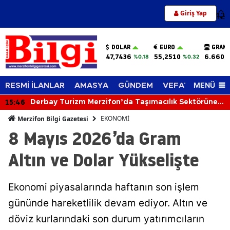
Giriş Yap
12
DOLAR
EURO
GRAM 
47,7436
55,2510
6.660,
%0.18
%0.32
MENÜ
RESMİ İLANLAR
AMASYA
GÜNDEM
VEFAT EDENLER
15:46
Derbay Turizm Merzifon’da Taşımacılık Sektörüne
İddialı Giriyor!
EKONOMİ
Merzifon Bilgi Gazetesi
8 Mayıs 2026’da Gram
Altın ve Dolar Yükselişte
Ekonomi piyasalarında haftanın son işlem
gününde hareketlilik devam ediyor. Altın ve
döviz kurlarındaki son durum yatırımcıların