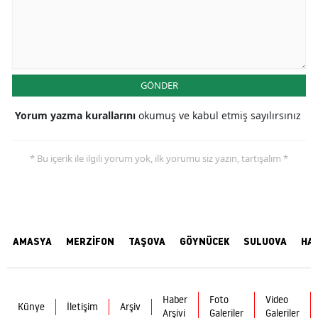
GÖNDER
Yorum yazma kurallarını
okumuş ve kabul etmiş sayılırsınız
* Bu içerik ile ilgili yorum yok, ilk yorumu siz yazın, tartışalım *
AMASYA
MERZİFON
TAŞOVA
GÖYNÜCEK
SULUOVA
HA
Haber
Foto
Video
Künye
İletişim
Arşiv
Arşivi
Galeriler
Galeriler