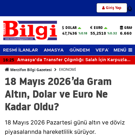
Giriş Yap
12
DOLAR
EURO
GRAM 
47,7436
55,2510
6.660,
%0.18
%0.32
MENÜ
RESMİ İLANLAR
AMASYA
GÜNDEM
VEFAT EDENLER
16:25
Amasya’da Transfer Çılgınlığı: Salah İçin Karpuzlar
Bedava!
EKONOMİ
Merzifon Bilgi Gazetesi
18 Mayıs 2026’da Gram
Altın, Dolar ve Euro Ne
Kadar Oldu?
18 Mayıs 2026 Pazartesi günü altın ve döviz
piyasalarında hareketlilik sürüyor.