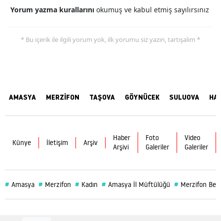
Yorum yazma kurallarını
okumuş ve kabul etmiş sayılırsınız
* Bu içerik ile ilgili yorum yok, ilk yorumu siz yazın, tartışalım *
AMASYA
MERZİFON
TAŞOVA
GÖYNÜCEK
SULUOVA
HA
Haber
Foto
Video
Künye
İletişim
Arşiv
Arşivi
Galeriler
Galeriler
#
#
#
#
#
Amasya
Merzifon
Kadın
Amasya İl Müftülüğü
Merzifon Bele