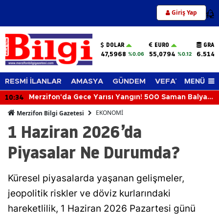
Giriş Yap
12
DOLAR
EURO
GRAM
47,5968
55,0794
6.514,
%0.06
%0.12
MENÜ
RESMİ İLANLAR
AMASYA
GÜNDEM
VEFAT EDENLER
10:34
Merzifon'da Gece Yarısı Yangın! 500 Saman Balyası
Kül Oldu
EKONOMİ
Merzifon Bilgi Gazetesi
1 Haziran 2026’da
Piyasalar Ne Durumda?
Küresel piyasalarda yaşanan gelişmeler,
jeopolitik riskler ve döviz kurlarındaki
hareketlilik, 1 Haziran 2026 Pazartesi günü