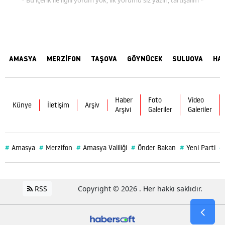
AMASYA
MERZİFON
TAŞOVA
GÖYNÜCEK
SULUOVA
HA
Haber
Foto
Video
Künye
İletişim
Arşiv
Arşivi
Galeriler
Galeriler
#
#
#
#
#
#
Amasya
Merzifon
Amasya Valiliği
Önder Bakan
Yeni Parti
RSS
Copyright © 2026 . Her hakkı saklıdır.