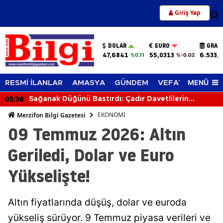
Giriş Yap
12
DOLAR
EURO
GRAM
47,6841
55,0313
6.533,
%0.11
%-0.02
MENÜ
RESMİ İLANLAR
AMASYA
GÜNDEM
VEFAT EDENLER
05:38
Sağanak Düğünü Bastırdı: Çadır Davetlilerin
Üzerine Çöktü
EKONOMİ
Merzifon Bilgi Gazetesi
09 Temmuz 2026: Altın
Geriledi, Dolar ve Euro
Yükselişte!
Altın fiyatlarında düşüş, dolar ve euroda
yükseliş sürüyor. 9 Temmuz piyasa verileri ve