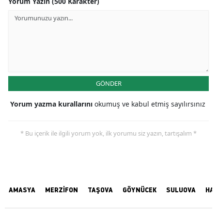
Yorum Yazın (500 Karakter)
GÖNDER
Yorum yazma kurallarını
okumuş ve kabul etmiş sayılırsınız
* Bu içerik ile ilgili yorum yok, ilk yorumu siz yazın, tartışalım *
AMASYA
MERZİFON
TAŞOVA
GÖYNÜCEK
SULUOVA
HA