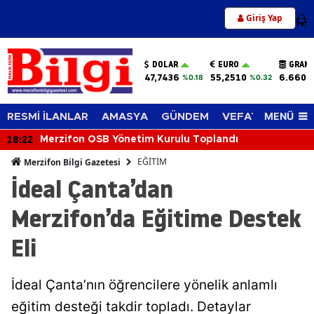
Giriş Yap
12
DOLAR
EURO
GRAM 
47,7436
55,2510
6.660,
%0.18
%0.32
MENÜ
RESMİ İLANLAR
AMASYA
GÜNDEM
VEFAT EDENLER
18:22
Merzifon OSB Yönetim Kurulu Toplandı
EĞİTİM
Merzifon Bilgi Gazetesi
İdeal Çanta’dan
Merzifon’da Eğitime Destek
Eli
İdeal Çanta’nın öğrencilere yönelik anlamlı
eğitim desteği takdir topladı. Detaylar