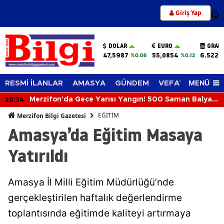
Giriş Yap
12
DOLAR
EURO
GRAM
47,5987
55,0854
6.522,
%0.06
%0.12
MENÜ
RESMİ İLANLAR
AMASYA
GÜNDEM
VEFAT EDENLER
10:34
Merzifon'da Gece Yarısı Yangın! 500 Saman Balyası
Kül Oldu
EĞİTİM
Merzifon Bilgi Gazetesi
Amasya’da Eğitim Masaya
Yatırıldı
Amasya İl Milli Eğitim Müdürlüğü’nde
gerçekleştirilen haftalık değerlendirme
toplantısında eğitimde kaliteyi artırmaya