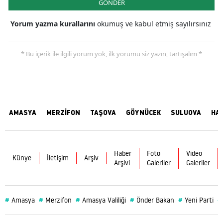
GÖNDER
Yorum yazma kurallarını
okumuş ve kabul etmiş sayılırsınız
* Bu içerik ile ilgili yorum yok, ilk yorumu siz yazın, tartışalım *
AMASYA
MERZİFON
TAŞOVA
GÖYNÜCEK
SULUOVA
HA
Haber
Foto
Video
Künye
İletişim
Arşiv
Arşivi
Galeriler
Galeriler
#
#
#
#
#
#
Amasya
Merzifon
Amasya Valiliği
Önder Bakan
Yeni Parti