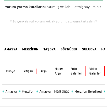
Yorum yazma kurallarını
okumuş ve kabul etmiş sayılırsınız
* Bu içerik ile ilgili yorum yok, ilk yorumu siz yazın, tartışalım *
AMASYA
MERZİFON
TAŞOVA
GÖYNÜCEK
SULUOVA
HA
Haber
Foto
Video
Künye
İletişim
Arşiv
Arşivi
Galeriler
Galeriler
#
#
#
#
#
Amasya
Merzifon
Amasya İl Müftülüğü
Merzifon Belediyesi