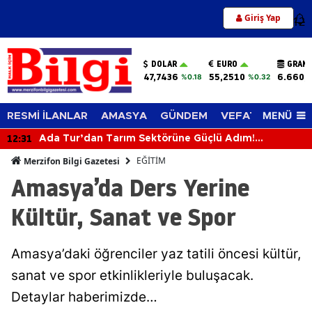
Giriş Yap
12
DOLAR
EURO
GRAM 
47,7436
55,2510
6.660,
%0.18
%0.32
MENÜ
RESMİ İLANLAR
AMASYA
GÜNDEM
VEFAT EDENLER
12:31
Ada Tur’dan Tarım Sektörüne Güçlü Adım!
Biçerdöverle Hasat Sahasına İndi
EĞİTİM
Merzifon Bilgi Gazetesi
Amasya’da Ders Yerine
Kültür, Sanat ve Spor
Amasya’daki öğrenciler yaz tatili öncesi kültür,
sanat ve spor etkinlikleriyle buluşacak.
Detaylar haberimizde…