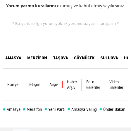
Yorum yazma kurallarını
okumuş ve kabul etmiş sayılırsınız
* Bu içerik ile ilgili yorum yok, ilk yorumu siz yazın, tartışalım *
AMASYA
MERZİFON
TAŞOVA
GÖYNÜCEK
SULUOVA
HA
Haber
Foto
Video
Künye
İletişim
Arşiv
Arşivi
Galeriler
Galeriler
#
#
#
#
#
#
Amasya
Merzifon
Yeni Parti
Amasya Valiliği
Önder Bakan