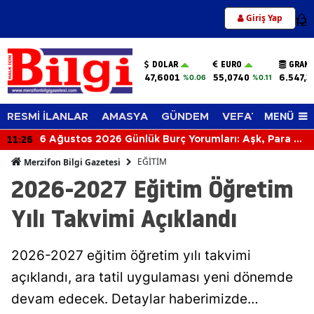
Giriş Yap
12
DOLAR
EURO
GRAM 
47,6001
55,0740
6.547,3
%0.06
%0.11
MENÜ
RESMİ İLANLAR
AMASYA
GÜNDEM
VEFAT EDENLER
11:26
6 Ağustos 2026 Günlük Burç Yorumları: Aşk, Para ve
Kariyerde Sürpriz Gelişmeler! Bugün Burcunuzu
EĞİTİM
Merzifon Bilgi Gazetesi
Neler Bekliyor?
2026-2027 Eğitim Öğretim
Yılı Takvimi Açıklandı
2026-2027 eğitim öğretim yılı takvimi
açıklandı, ara tatil uygulaması yeni dönemde
devam edecek. Detaylar haberimizde…