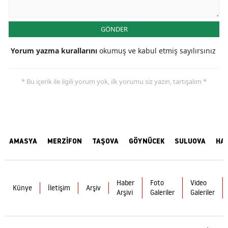
GÖNDER
Yorum yazma kurallarını
okumuş ve kabul etmiş sayılırsınız
* Bu içerik ile ilgili yorum yok, ilk yorumu siz yazın, tartışalım *
AMASYA
MERZİFON
TAŞOVA
GÖYNÜCEK
SULUOVA
HA
Haber
Foto
Video
Künye
İletişim
Arşiv
Arşivi
Galeriler
Galeriler