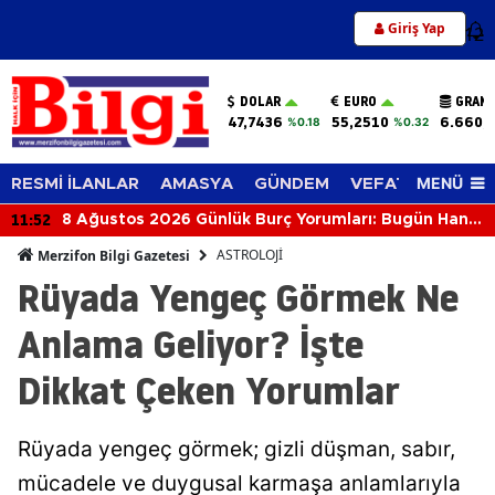
Giriş Yap
12
DOLAR
EURO
GRAM 
47,7436
55,2510
6.660,
%0.18
%0.32
MENÜ
RESMİ İLANLAR
AMASYA
GÜNDEM
VEFAT EDENLER
11:52
8 Ağustos 2026 Günlük Burç Yorumları: Bugün Hangi
Burcu Neler Bekliyor?
ASTROLOJİ
Merzifon Bilgi Gazetesi
Rüyada Yengeç Görmek Ne
Anlama Geliyor? İşte
Dikkat Çeken Yorumlar
Rüyada yengeç görmek; gizli düşman, sabır,
mücadele ve duygusal karmaşa anlamlarıyla