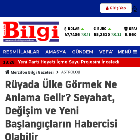
Giriş Yap
12
DOLAR
EURO
GRAM 
47,7436
55,2510
6.660,
%0.18
%0.32
MENÜ
RESMİ İLANLAR
AMASYA
GÜNDEM
VEFAT EDENLER
13:28
Yeni Parti Heyeti İçme Suyu Projesini İnceledi!
ASTROLOJİ
Merzifon Bilgi Gazetesi
Rüyada Ülke Görmek Ne
Anlama Gelir? Seyahat,
Değişim ve Yeni
Başlangıçların Habercisi
Olabilir