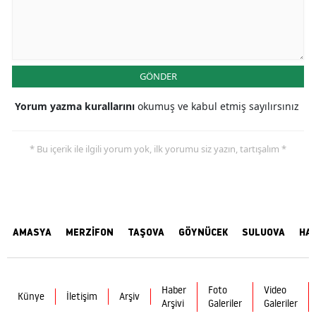
GÖNDER
Yorum yazma kurallarını
okumuş ve kabul etmiş sayılırsınız
* Bu içerik ile ilgili yorum yok, ilk yorumu siz yazın, tartışalım *
AMASYA
MERZİFON
TAŞOVA
GÖYNÜCEK
SULUOVA
HA
Haber
Foto
Video
Künye
İletişim
Arşiv
Arşivi
Galeriler
Galeriler