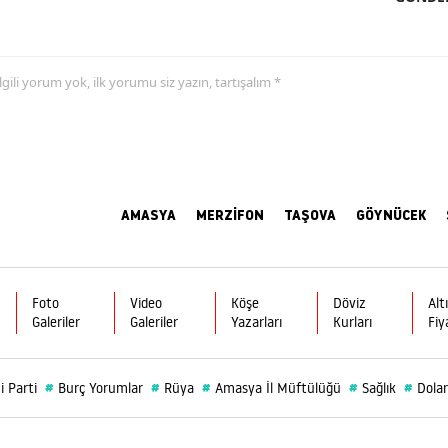
 ilgili yorum yok, ilk yorumu siz yazın, tartışalım *
AMASYA
MERZİFON
TAŞOVA
GÖYNÜCEK
Foto
Video
Köşe
Döviz
Alt
Galeriler
Galeriler
Yazarları
Kurları
Fiy
#
#
#
#
#
i Parti
Burç Yorumlar
Rüya
Amasya İl Müftülüğü
Sağlık
Dolar