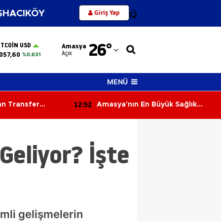
Giriş Yap
HACIKÖY
12
Adana
26
°
ITCOIN USD
Amasya
Adıyaman
Açık
057,60
%0.631
Afyonkarahisar
MENÜ
Ağrı
12:52
n Transfer
Amasya'nın En Büyük Sağlık
Amasya
Yatırımı İlerliyor! Kat Planlaması
Görüşüldü!
Ankara
eliyor? İşte
Antalya
Artvin
Aydın
Balıkesir
emli gelişmelerin