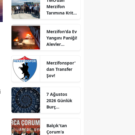
TMO’dan
Merzifon
Edirne
Tarımına Kritik
Ziyaret!
Elazığ
Merzifon'da Ev
Erzincan
Yangını Paniği!
Alevler
Erzurum
Büyümeden
Kontrol Altına
Eskişehir
Merzifonspor'
Alındı
dan Transfer
Gaziantep
Şov!
Giresun
i
Gümüşhane
7 Ağustos
2026 Günlük
Hakkari
Burç
Yorumları:
Hatay
Aşkta
Balçık'tan
Sürprizler,
Isparta
Çorum'a
Parada Yeni