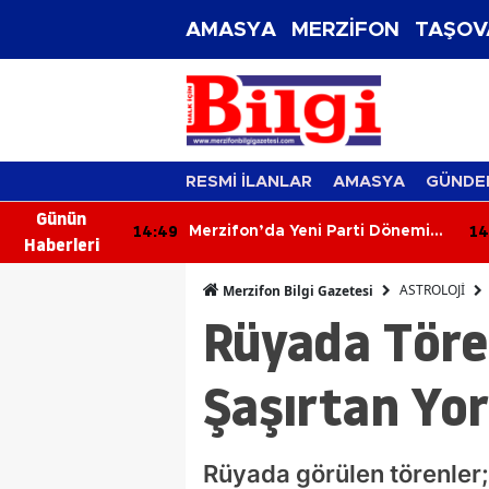
AMASYA
MERZİFON
TAŞOV
RESMİ İLANLAR
AMASYA
GÜNDE
Günün
14:49
14
Golcü
Merzifon’da Yeni Parti Dönemi
Haberleri
Dursun Resmen
Başladı!
ASTROLOJİ
Merzifon Bilgi Gazetesi
Rüyada Töre
Şaşırtan Yo
Rüyada görülen törenler; 