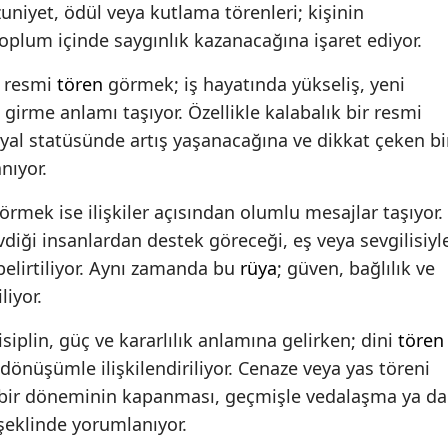
zuniyet, ödül veya kutlama törenleri; kişinin
oplum içinde saygınlık kazanacağına işaret ediyor.
e resmi
tören
görmek; iş hayatında yükseliş, yeni
e girme anlamı taşıyor. Özellikle kalabalık bir resmi
yal statüsünde artış yaşanacağına ve dikkat çeken bi
nıyor.
örmek ise ilişkiler açısından olumlu mesajlar taşıyor.
vdiği insanlardan destek göreceği, eş veya sevgilisiyl
elirtiliyor. Aynı zamanda bu
rüya
; güven, bağlılık ve
liyor.
iplin, güç ve kararlılık anlamına gelirken; dini
tören
önüşümle ilişkilendiriliyor. Cenaze veya yas töreni
n bir döneminin kapanması, geçmişle vedalaşma ya da
şeklinde yorumlanıyor.