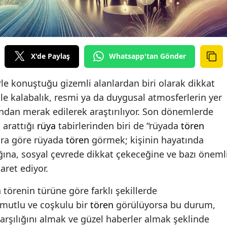
X'de Paylaş
Whatsapp'tan Gönder
rle konuştuğu gizemli alanlardan biri olarak dikkat
e kalabalık, resmi ya da duygusal atmosferlerin yer
afından merak edilerek araştırılıyor. Son dönemlerde
k arattığı
rüya
tabirlerinden biri de “rüyada
tören
ra göre rüyada
tören
görmek; kişinin hayatında
ına, sosyal çevrede dikkat çekeceğine ve bazı öneml
aret ediyor.
törenin türüne göre farklı şekillerde
 mutlu ve coşkulu bir
tören
görülüyorsa bu durum,
arşılığını almak ve güzel haberler almak şeklinde