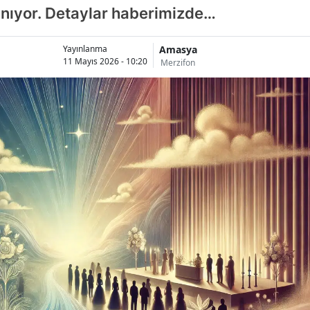
anıyor. Detaylar haberimizde…
Amasya
Yayınlanma
11 Mayıs 2026 - 10:20
Merzifon