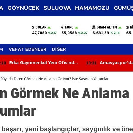
A
GÖYNÜCEK
SULUOVA
HAMAMÖZÜ
GÜMÜŞ
DOLAR
EURO
GRAM ALTIN
B
47,7080
55,0588
6.631,39
65.
%0.17
%0.07
% 2,14
M
VEFAT EDENLER
DİĞER
:10
13:31
Erka Gayrimenkul Yeni Ofisinde
Amasyaspor'da
Hizmete Başladı! “Gayrimenkul
Bombası!
Almak İçin Doğru Zaman”
Rüyada Tören Görmek Ne Anlama Geliyor? İşte Şaşırtan Yorumlar
n Görmek Ne Anlama G
rumlar
başarı, yeni başlangıçlar, saygınlık ve ön