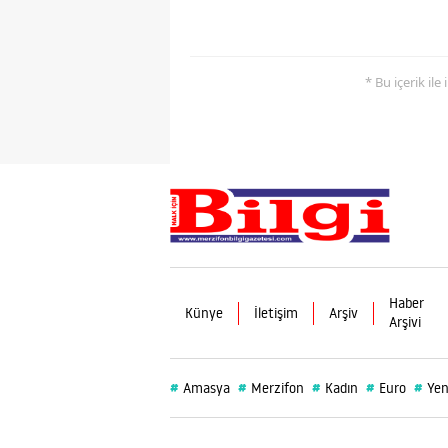
* Bu içerik ile
Haber
Künye
İletişim
Arşiv
Arşivi
#
#
#
#
#
Amasya
Merzifon
Kadın
Euro
Yen