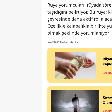
Rüya
yorumcuları, rüyada
töre
taşıdığını belirtiyor. Bu
rüya
; k
çevresinde daha aktif rol alac
Özellikle kalabalıkla birlikte
olmak şeklinde yorumlanıyor.
KAYNAK: Haber Merkezi
Rüya
Kapıd
#ASTR
Rüya
Ölüm
#ASTR