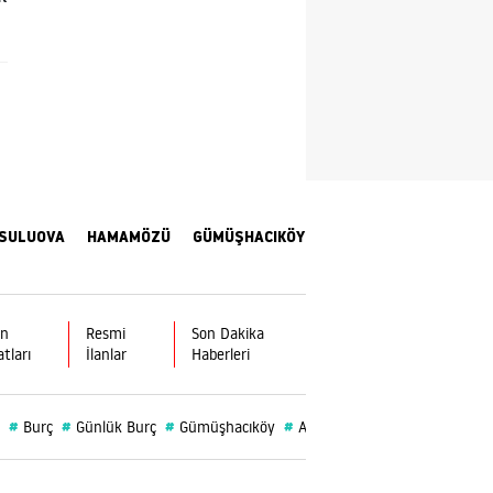
Yozgat
Zonguldak
Aksaray
Bayburt
Karaman
SULUOVA
HAMAMÖZÜ
GÜMÜŞHACIKÖY
Kırıkkale
Batman
ın
Resmi
Son Dakika
atları
İlanlar
Haberleri
Şırnak
Bartın
#
#
#
#
#
Burç
Günlük Burç
Gümüşhacıköy
Amasya Üniversitesi
Merzi
Ardahan
Iğdır