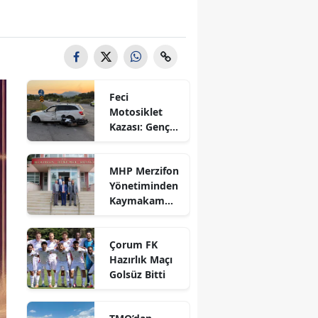
Bilecik
Bingöl
Bitlis
Feci
Bolu
Motosiklet
Kazası: Genç
Burdur
Sürücü
Hayatını
Bursa
MHP Merzifon
Kaybetti
Yönetiminden
Çanakkale
Kaymakam
Ahmet
Çankırı
Karaaslan'a
Çorum FK
Ziyaret
Çorum
Hazırlık Maçı
Golsüz Bitti
Denizli
Diyarbakır