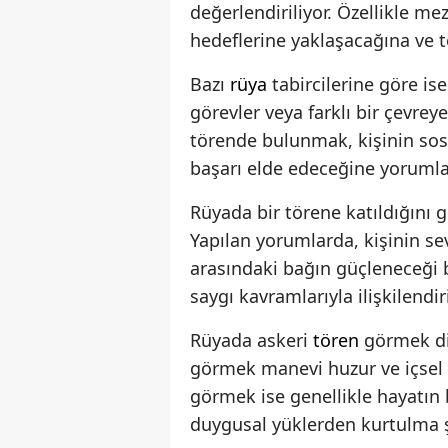
değerlendiriliyor. Özellikle me
hedeflerine yaklaşacağına ve t
Bazı
rüya
tabircilerine göre is
görevler veya farklı bir çevrey
törende bulunmak, kişinin sos
başarı elde edeceğine yorumla
Rüyada bir törene katıldığını g
Yapılan yorumlarda, kişinin se
arasındaki bağın güçleneceği b
saygı kavramlarıyla ilişkilendiri
Rüyada askeri
tören
görmek dis
görmek manevi huzur ve içsel d
görmek ise genellikle hayatı
duygusal yüklerden kurtulma 